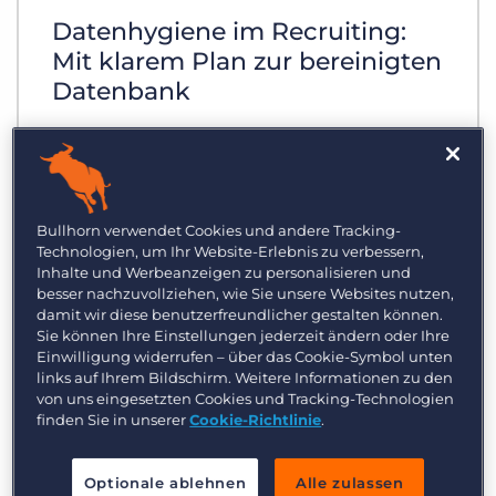
Datenhygiene im Recruiting:
Mit klarem Plan zur bereinigten
Datenbank
Die Betreffzeile Ihrer E-Mail an
Bewerbende vermittelt einen
entscheidenden ersten Eindruck. Lesen
Bullhorn verwendet Cookies und andere Tracking-
Sie diese fünf Tipps, wie Sie effektive
Technologien, um Ihr Website-Erlebnis zu verbessern,
Personal- und Recruiting-Mails schreiben
Inhalte und Werbeanzeigen zu personalisieren und
können.
besser nachzuvollziehen, wie Sie unsere Websites nutzen,
damit wir diese benutzerfreundlicher gestalten können.
Sie können Ihre Einstellungen jederzeit ändern oder Ihre
Einwilligung widerrufen – über das Cookie-Symbol unten
links auf Ihrem Bildschirm. Weitere Informationen zu den
von uns eingesetzten Cookies und Tracking-Technologien
finden Sie in unserer
Cookie-Richtlinie
.
Optionale ablehnen
Alle zulassen