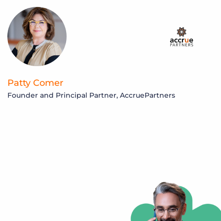
a
s
Patty Comer
Founder and Principal Partner, AccruePartners
S
M