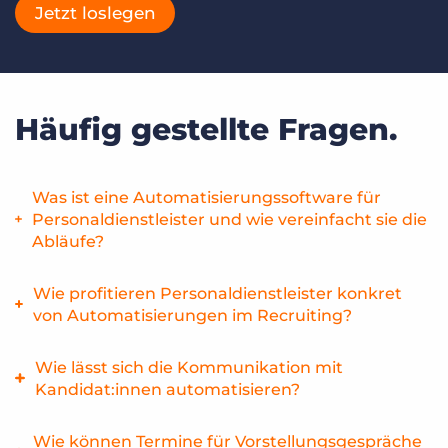
Jetzt loslegen
Häufig gestellte Fragen.
Was ist eine Automatisierungssoftware für
Personaldienstleister und wie vereinfacht sie die
Abläufe?
Eine Staffing- oder Recruiting Automation Software
Wie profitieren Personaldienstleister konkret
automatisiert wiederkehrende Aufgaben wie die
von Automatisierungen im Recruiting?
Kommunikation mit Kandidat:innen oder die Workflow-
Steuerung. Mit Lösungen wie Bullhorn Automation
Automatisierte Prozesse wie Bewerbertracking und
Wie lässt sich die Kommunikation mit
arbeiten Personaldienstleister effizienter – und gewinnen
Kandidatenansprache reduzieren den administrativen
Kandidat:innen automatisieren?
Zeit für strategische Vermittlungen.
Aufwand und beschleunigen die Vermittlung. Bullhorn
Automation ist speziell für die Anforderungen von
Personaldienstleister können mit spezialisierter Software
Wie können Termine für Vorstellungsgespräche
Personaldienstleistern entwickelt worden.