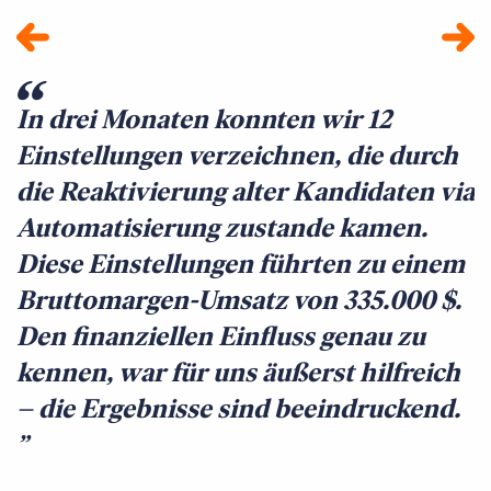
In drei Monaten konnten wir 12
A
Einstellungen verzeichnen, die durch
A
die Reaktivierung alter Kandidaten via
h
Automatisierung zustande kamen.
m
Diese Einstellungen führten zu einem
s
Bruttomargen-Umsatz von 335.000 $.
V
Den finanziellen Einfluss genau zu
G
kennen, war für uns äußerst hilfreich
E
– die Ergebnisse sind beeindruckend.
k
s
u