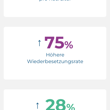
75
↑
%
Höhere
Wiederbesetzungsrate
28
↑
%