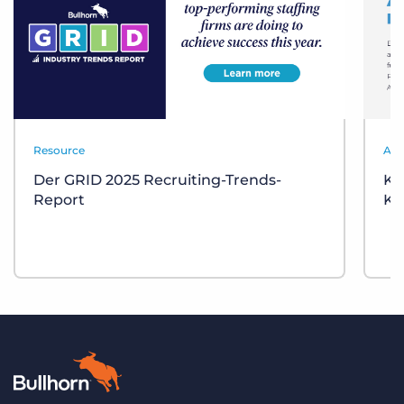
Resource
Aut
Der GRID 2025 Recruiting-Trends-
KI
Report
Ka