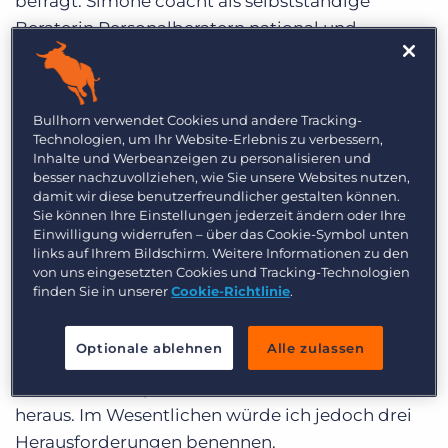
befragt. Simone coacht als selbstständige
Beraterin Personalberatern national und
international zu mehr vertrieblichem Erfolg und
auch in Ihrem eigenen Unternehmen hat sie in
den letzten Jahren einiges angepasst. Was genau
Bullhorn verwendet Cookies und andere Tracking-
erfahren Sie in diesem Interview.
Technologien, um Ihr Website-Erlebnis zu verbessern,
Inhalte und Werbeanzeigen zu personalisieren und
besser nachzuvollziehen, wie Sie unsere Websites nutzen,
Welche
damit wir diese benutzerfreundlicher gestalten können.
Sie können Ihre Einstellungen jederzeit ändern oder Ihre
Herausforderungen
Einwilligung widerrufen – über das Cookie-Symbol unten
links auf Ihrem Bildschirm. Weitere Informationen zu den
bezüglich Akquise
von uns eingesetzten Cookies und Tracking-Technologien
observieren Sie am
finden Sie in unserer
Cookie-Richtlinie
.
Markt?
Optionale ablehnen
Alle zulassen
Das Thema Akquise fordert oftmals viele Berater
heraus. Im Wesentlichen würde ich jedoch drei
Herausforderungen benennen.