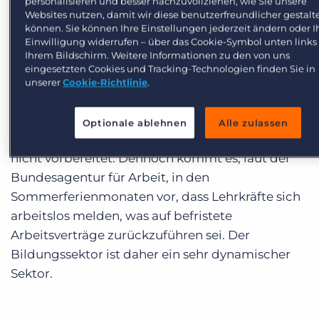
personalisieren und besser nachzuvollziehen, wie Sie unsere
Lo
Demo anfragen
Websites nutzen, damit wir diese benutzerfreundlicher gestalt
können. Sie können Ihre Einstellungen jederzeit ändern oder I
Die Bertelsmann Stiftung prognostizierte im
Einwilligung widerrufen – über das Cookie-Symbol unten links
Ihrem Bildschirm. Weitere Informationen zu den von uns
Jahr 2017, dass allein in den Grundschulen im
eingesetzten Cookies und Tracking-Technologien finden Sie in
Jahr 2025 mehr als 24.000 Lehrer gegenüber
unserer
Cookie-Richtlinie
.
heute fehlen werden, wenn man davon ausgeht,
dass die Klassen nicht größer werden. Auf diesen
Optionale ablehnen
Alle zulassen
enormen Engpass an Lehrern sind die Schulen
nicht vorbereitet. Dennoch kommt es, laut der
Bundesagentur für Arbeit, in den
Sommerferienmonaten vor, dass Lehrkräfte sich
arbeitslos melden, was auf befristete
Arbeitsverträge zurückzuführen sei. Der
Bildungssektor ist daher ein sehr dynamischer
Sektor.