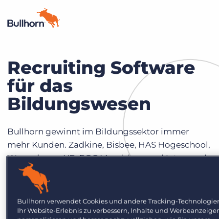
Recruiting Software
Produkte
für das
Preise
Bildungswesen
Ressourcen
Marktplatz
Bullhorn gewinnt im Bildungssektor immer
mehr Kunden. Zadkine, Bisbee, HAS Hogeschool,
Unternehmen
Wageningen UR, ROC Mondriaan und Integrand
haben sich alle für das Connexys
Bewerbermanagementystem entschieden.
Bullhorn verwendet Cookies und andere Tracking-Technologie
Ihr Website-Erlebnis zu verbessern, Inhalte und Werbeanzeige
Flexibilität