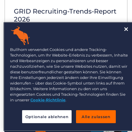
Login
Demo anfragen
GRID Recruiting-Trends-Report
2026
Welche Strategien sorgen für ein
Umsatzwachstum in 2026?
Bullhorn verwendet Cookies und andere Tracking-
Während sich der Markt nur leicht
Technologien, um Ihr Website-Erlebnis zu verbessern, Inhalte
und Werbeanzeigen zu personalisieren und besser
entspannt, klafft die Lücke zwischen
nachzuvollziehen, wie Sie unsere Websites nutzen, damit wir
Personaldienstleistern, die KI strategisch
diese benutzerfreundlicher gestalten können. Sie können
integrieren – und jenen, die noch
Ihre Einstellungen jederzeit ändern oder Ihre Einwilligung
widerrufen – über das Cookie-Symbol unten links auf Ihrem
experimentieren, immer weiter
Bildschirm. Weitere Informationen zu den von uns
auseinander.
eingesetzten Cookies und Tracking-Technologien finden Sie
in unserer
Cookie-Richtlinie
.
Optionale ablehnen
Alle zulassen