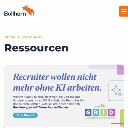
Home
Produkte
Ressourcen
Ressourcen
Preise
Ressourcen
Marktplatz
Unternehmen