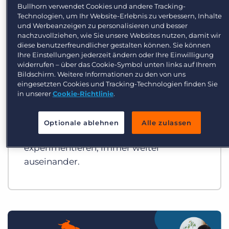
Login
Demo anfragen
Bullhorn verwendet Cookies und andere Tracking-
Technologien, um Ihr Website-Erlebnis zu verbessern, Inhalte
GRID Recruiting-Trends-Report
und Werbeanzeigen zu personalisieren und besser
2026
nachzuvollziehen, wie Sie unsere Websites nutzen, damit wir
diese benutzerfreundlicher gestalten können. Sie können
Ihre Einstellungen jederzeit ändern oder Ihre Einwilligung
Welche Strategien sorgen für ein
widerrufen – über das Cookie-Symbol unten links auf Ihrem
Umsatzwachstum in 2026?
Bildschirm. Weitere Informationen zu den von uns
eingesetzten Cookies und Tracking-Technologien finden Sie
Während sich der Markt nur leicht
in unserer
Cookie-Richtlinie
.
entspannt, klafft die Lücke zwischen
Personaldienstleistern, die KI strategisch
Optionale ablehnen
Alle zulassen
integrieren – und jenen, die noch
experimentieren, immer weiter
auseinander.