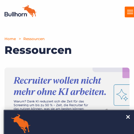
Home
Produkte
Ressourcen
Ressourcen
Preise
Ressourcen
Marktplatz
Unternehmen