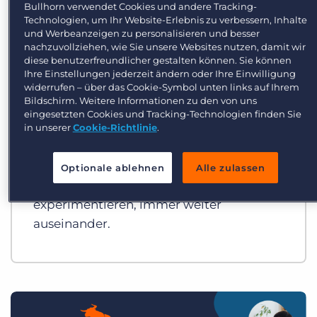
Bullhorn verwendet Cookies und andere Tracking-
Login
Demo anfragen
Technologien, um Ihr Website-Erlebnis zu verbessern, Inhalte
GRID Recruiting-Trends-Report
und Werbeanzeigen zu personalisieren und besser
2026
nachzuvollziehen, wie Sie unsere Websites nutzen, damit wir
diese benutzerfreundlicher gestalten können. Sie können
Ihre Einstellungen jederzeit ändern oder Ihre Einwilligung
Welche Strategien sorgen für ein
widerrufen – über das Cookie-Symbol unten links auf Ihrem
Umsatzwachstum in 2026?
Bildschirm. Weitere Informationen zu den von uns
eingesetzten Cookies und Tracking-Technologien finden Sie
Während sich der Markt nur leicht
in unserer
Cookie-Richtlinie
.
entspannt, klafft die Lücke zwischen
Personaldienstleistern, die KI strategisch
Optionale ablehnen
Alle zulassen
integrieren – und jenen, die noch
experimentieren, immer weiter
auseinander.