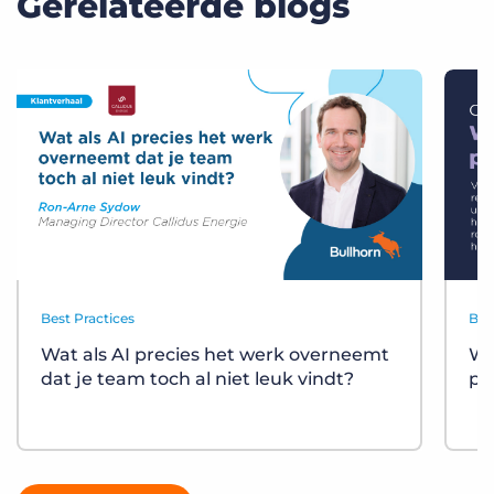
Gerelateerde blogs
Best Practices
Bes
Wat als AI precies het werk overneemt
Wa
dat je team toch al niet leuk vindt?
pl