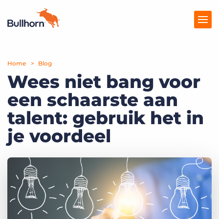
Home
Producten
Blog
Wees niet bang voor
Prijzen
een schaarste aan
Kennisbank
talent: gebruik het in
Marketplace
je voordeel
Over Ons