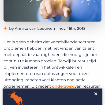
Inloggen
Vraag een demo aan
by Annika van Leeuwen
nov. 16th, 2018
Category:
Best Practices
Het is geen geheim dat verschillende sectoren
problemen hebben met het vinden van talent
met bepaalde vaardigheden, die nodig zijn om
continu te kunnen groeien. Terwijl bureaus tijd
blijven investeren in het ontwikkelen en
implementeren van oplossingen voor deze
uitdaging, moeten veel klanten nog actie
ondernemen. Uit recent
onderzoek
van recruiter
Robert Walters
blijkt namelijk dat 72% van de
werkgevers te maken heeft met een tekort aan