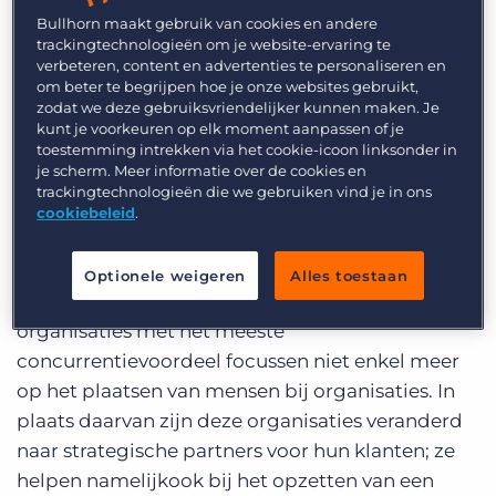
talent waarvan slechts 36% een concreet plan
Bullhorn maakt gebruik van cookies en andere
heeft om dit aan te pakken.
trackingtechnologieën om je website-ervaring te
verbeteren, content en advertenties te personaliseren en
Voor vooruitdenkende bureaus: het is nu het
om beter te begrijpen hoe je onze websites gebruikt,
moment om in te spelen op deze achterstand in
zodat we deze gebruiksvriendelijker kunnen maken. Je
kunt je voorkeuren op elk moment aanpassen of je
strategisch denken. In deze blog lees je hoe.
toestemming intrekken via het cookie-icoon linksonder in
je scherm. Meer informatie over de cookies en
Neem een strategische aanpak aan
trackingtechnologieën die we gebruiken vind je in ons
cookiebeleid
.
Zoals elke doorgewinterde recruiter zal beamen,
de wereld van het sourcen van talent is
Optionele weigeren
Alles toestaan
ontzettend veranderd in de afgelopen jaren. De
organisaties met het meeste
concurrentievoordeel focussen niet enkel meer
op het plaatsen van mensen bij organisaties. In
plaats daarvan zijn deze organisaties veranderd
naar strategische partners voor hun klanten; ze
helpen namelijkook bij het opzetten van een