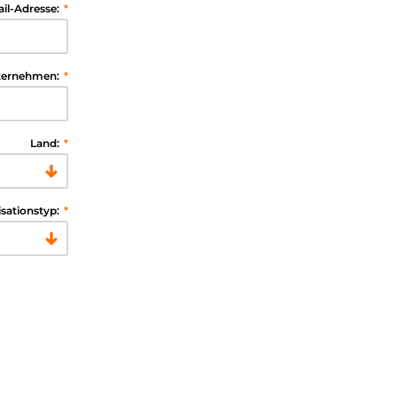
il-Adresse:
*
ternehmen:
*
Land:
*
sationstyp:
*