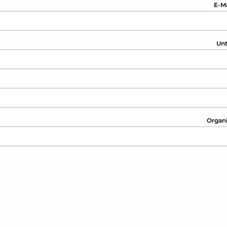
E-Ma
Un
Organi