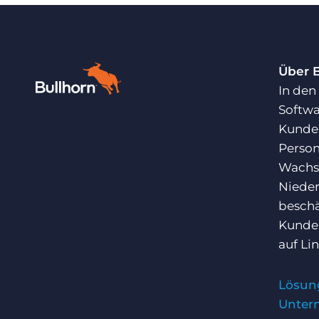
Über 
In den
Softwa
Kunden
Person
Wachst
Nieder
beschä
Kunden
auf
Li
Lösun
Unter