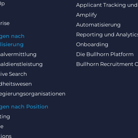
Up
Applicant Tracking un
Amplify
rise
Automatisierung
Reporting und Analytic
gen nach
lisierung
Onboarding
alvermittlung
Die Bullhorn Platform
aldienstleistung
Bullhorn Recruitment 
ive Search
dheitswesen
egierungsorganisationen
gen nach Position
ting
ce
ions