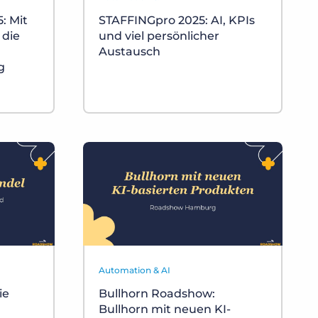
: Mit
STAFFINGpro 2025: AI, KPIs
 die
und viel persönlicher
Austausch
g
Automation & AI
ie
Bullhorn Roadshow:
Bullhorn mit neuen KI-