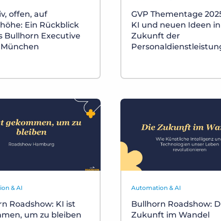
v, offen, auf
GVP Thementage 2025
öhe: Ein Rückblick
KI und neuen Ideen in
s Bullhorn Executive
Zukunft der
 München
Personaldienstleistun
on & AI
Automation & AI
rn Roadshow: KI ist
Bullhorn Roadshow: D
men, um zu bleiben
Zukunft im Wandel