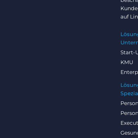
beschä
Kunden
auf
Li
Lösun
Unter
Start-
KMU
Enterp
Lösun
Spezia
Person
Person
Execut
Gesun