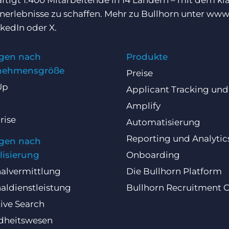
ftigt 1.400 Mitarbeitende in 14 Ländern – mit dem k
erlebnisse zu schaffen. Mehr zu Bullhorn unter
www.
nkedIn
oder
X
.
gen nach
Produkte
nehmensgröße
Preise
Up
Applicant Tracking un
Amplify
rise
Automatisierung
Reporting und Analytic
gen nach
lisierung
Onboarding
alvermittlung
Die Bullhorn Platform
aldienstleistung
Bullhorn Recruitment 
ive Search
dheitswesen