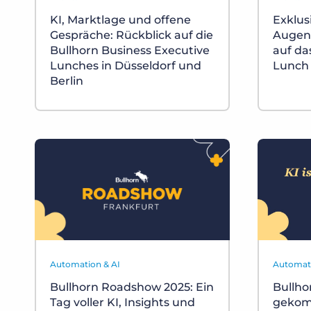
KI, Marktlage und offene
Exklusi
Gespräche: Rückblick auf die
Augenh
Bullhorn Business Executive
auf da
Lunches in Düsseldorf und
Lunch
Berlin
Automation & AI
Automati
Bullhorn Roadshow 2025: Ein
Bullho
Tag voller KI, Insights und
gekom