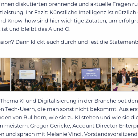
innen diskutierten brennende und aktuelle Fragen 
eistung. Ihr Fazit: Künstliche Intelligenz ist nützlich 
und Know-how sind hier wichtige Zutaten, um erfolgr
 ist und bleibt das A und O.
sion? Dann klickt euch durch und lest die Statement
hema KI und Digitalisierung in der Branche bot den
hen Tech-Usern, die man sonst nicht bekommt. Aus er
den von Bullhorn, wie sie zu KI stehen und wie sie di
 meistern. Gregor Gericke, Account Director Enterpr
on und sprach mit Melanie Vinci, Vorstandsvorsitzen