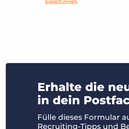
Expert:innen
.
Erhalte die ne
in dein Postfac
Fülle dieses Formular a
Recruiting-Tipps und Be