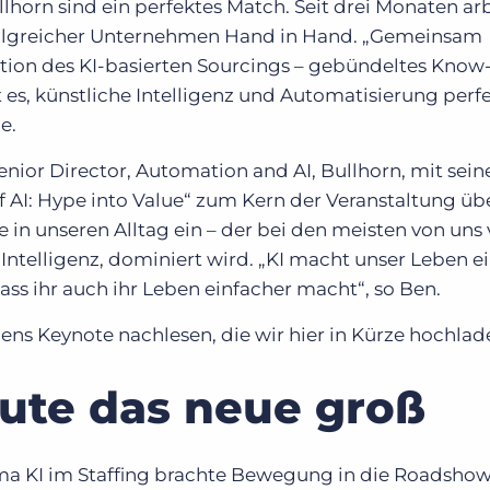
llhorn sind ein perfektes Match. Seit drei Monaten ar
rfolgreicher Unternehmen Hand in Hand. „Gemeinsam
ation des KI-basierten Sourcings – gebündeltes Know
 es, künstliche Intelligenz und Automatisierung perfe
e.
enior Director, Automation and AI, Bullhorn, mit sein
AI: Hype into Value“ zum Kern der Veranstaltung übe
e in unseren Alltag ein – der bei den meisten von uns
Intelligenz, dominiert wird. „KI macht unser Leben e
ss ihr auch ihr Leben einfacher macht“, so Ben.
ens Keynote nachlesen, die wir hier in Kürze hochlad
eute das neue groß
 KI im Staffing brachte Bewegung in die Roadshow