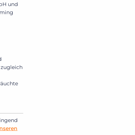
mbH und
coming
d
 zugleich
räuchte
ringend
unseren