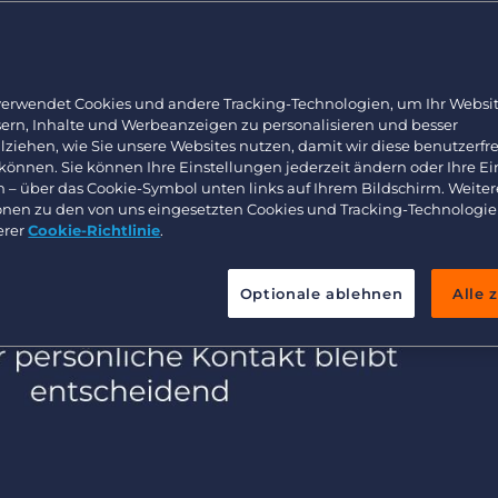
ntscheidend
Arbeitnehmerüberlassung und Interimslösungen
Bullhorn Learning
Healthcare
Ressourcen für Entwickler
Executive search
verwendet Cookies und andere Tracking-Technologien, um Ihr Websit
sern, Inhalte und Werbeanzeigen zu personalisieren und besser
lziehen, wie Sie unsere Websites nutzen, damit wir diese benutzerfr
 können. Sie können Ihre Einstellungen jederzeit ändern oder Ihre E
n – über das Cookie-Symbol unten links auf Ihrem Bildschirm. Weiter
onen zu den von uns eingesetzten Cookies und Tracking-Technologie
erer
Cookie-Richtlinie
.
Optionale ablehnen
Alle 