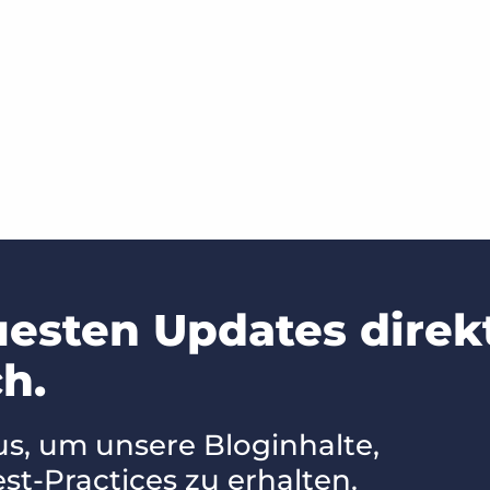
uesten Updates direk
h.
us, um unsere Bloginhalte,
st-Practices zu erhalten.