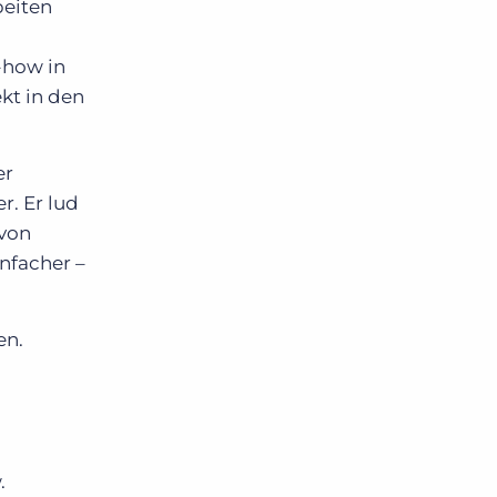
beiten
-how in
kt in den
er
r. Er lud
 von
infacher –
en.
.