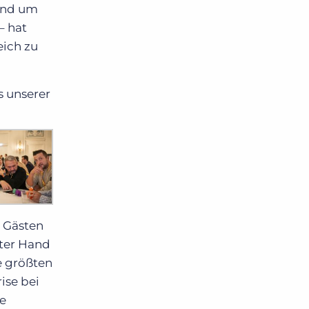
rund um
– hat
eich zu
s unserer
 Gästen
ster Hand
e größten
ise bei
de