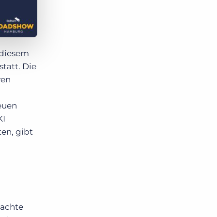
 diesem
tatt. Die
ven
neuen
KI
ten, gibt
machte