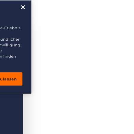
e-Erlebnis
eundlicher
inwilligung
e
n finden
zulassen