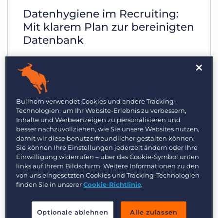
Datenhygiene im Recruiting:
Mit klarem Plan zur bereinigten
Datenbank
Die Betreffzeile Ihrer E-Mail an
Bewerbende vermittelt einen
entscheidenden ersten Eindruck. Lesen
Bullhorn verwendet Cookies und andere Tracking-
Sie diese fünf Tipps, wie Sie effektive
Technologien, um Ihr Website-Erlebnis zu verbessern,
Personal- und Recruiting-Mails schreiben
Inhalte und Werbeanzeigen zu personalisieren und
können.
besser nachzuvollziehen, wie Sie unsere Websites nutzen,
damit wir diese benutzerfreundlicher gestalten können.
Sie können Ihre Einstellungen jederzeit ändern oder Ihre
Einwilligung widerrufen – über das Cookie-Symbol unten
links auf Ihrem Bildschirm. Weitere Informationen zu den
von uns eingesetzten Cookies und Tracking-Technologien
finden Sie in unserer
Cookie-Richtlinie
.
Optionale ablehnen
Alle zulassen