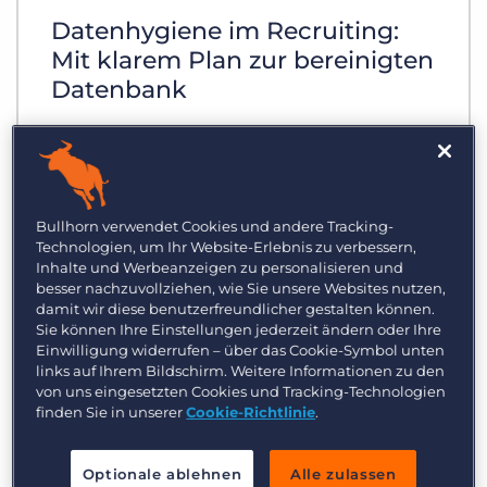
Datenhygiene im Recruiting:
Mit klarem Plan zur bereinigten
Datenbank
Die Betreffzeile Ihrer E-Mail an
Bewerbende vermittelt einen
entscheidenden ersten Eindruck. Lesen
Bullhorn verwendet Cookies und andere Tracking-
Sie diese fünf Tipps, wie Sie effektive
Technologien, um Ihr Website-Erlebnis zu verbessern,
Personal- und Recruiting-Mails schreiben
Inhalte und Werbeanzeigen zu personalisieren und
können.
besser nachzuvollziehen, wie Sie unsere Websites nutzen,
damit wir diese benutzerfreundlicher gestalten können.
Sie können Ihre Einstellungen jederzeit ändern oder Ihre
Einwilligung widerrufen – über das Cookie-Symbol unten
links auf Ihrem Bildschirm. Weitere Informationen zu den
von uns eingesetzten Cookies und Tracking-Technologien
finden Sie in unserer
Cookie-Richtlinie
.
Optionale ablehnen
Alle zulassen