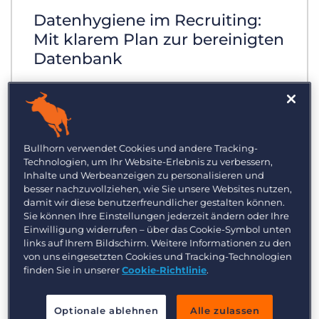
Datenhygiene im Recruiting:
Mit klarem Plan zur bereinigten
Datenbank
Die Betreffzeile Ihrer E-Mail an
Bewerbende vermittelt einen
entscheidenden ersten Eindruck. Lesen
Bullhorn verwendet Cookies und andere Tracking-
Sie diese fünf Tipps, wie Sie effektive
Technologien, um Ihr Website-Erlebnis zu verbessern,
Personal- und Recruiting-Mails schreiben
Inhalte und Werbeanzeigen zu personalisieren und
können.
besser nachzuvollziehen, wie Sie unsere Websites nutzen,
damit wir diese benutzerfreundlicher gestalten können.
Sie können Ihre Einstellungen jederzeit ändern oder Ihre
Einwilligung widerrufen – über das Cookie-Symbol unten
links auf Ihrem Bildschirm. Weitere Informationen zu den
von uns eingesetzten Cookies und Tracking-Technologien
finden Sie in unserer
Cookie-Richtlinie
.
Optionale ablehnen
Alle zulassen