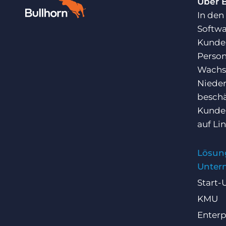
Über 
In den
Softwa
Kunden
Person
Wachst
Nieder
beschä
Kunden
auf
Li
Lösun
Unter
Start-
KMU
Enterp