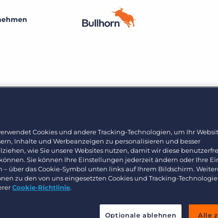
nehmen
Recruiting-Intelligence für Staffing. Monatlich
Recruiting-Intelligence für Staffing. Monatlich
aktualisiert!
aktualisiert!
Ressourcen und Forschung
Preise
Customer Stories
Mehr erfahren
Mehr erfahren
Nach Größe
Blog
marcoboomsma
Kleine Unternehmen
Guides und Ressourcen
verwendet Cookies und andere Tracking-Technologien, um Ihr Websit
sern, Inhalte und Werbeanzeigen zu personalisieren und besser
Mittelständische Unternehmen
lziehen, wie Sie unsere Websites nutzen, damit wir diese benutzerfr
Events und Webinare
 können. Sie können Ihre Einstellungen jederzeit ändern oder Ihre E
n – über das Cookie-Symbol unten links auf Ihrem Bildschirm. Weiter
Großunternehmen
onen zu den von uns eingesetzten Cookies und Tracking-Technologie
erer
Cookie-Richtlinie
.
Ressourcen für Kunden
Nach Industrie
Technischer Support
Optionale ablehnen
Alle 