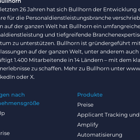
Bullhorn
 letzten 26 Jahren hat sich Bullhorn der Entwicklung
re für die Personaldienstleistungsbranche verschrie
 auf der ganzen Welt hat Bullhorn ein umfangreiches
aldienstleistung und tiefgreifende Branchenexpert
um zu unterstützen. Bullhorn ist gründergeführt mit
lassungen auf der ganzen Welt, unter anderem auch
ftigt 1.400 Mitarbeitende in 14 Ländern – mit dem k
erlebnisse zu schaffen. Mehr zu Bullhorn unter
www.
nkedIn
oder
X
.
gen nach
Produkte
nehmensgröße
Preise
Up
Applicant Tracking un
Amplify
rise
Automatisierung