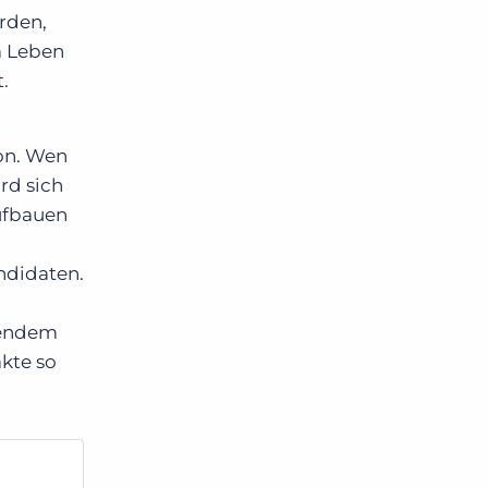
erden,
m Leben
.
hon. Wen
rd sich
ufbauen
ndidaten.
hendem
akte so