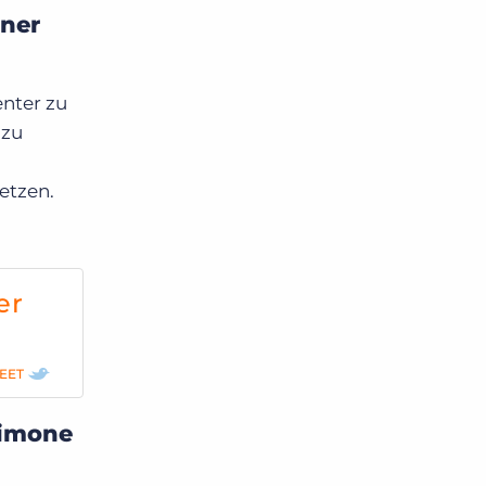
iner
enter zu
 zu
etzen.
er
EET
Simone