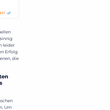
EET
ellen
sinnig
n leider
en Erfolg
enen, die
ten
s
nschen
en. Um