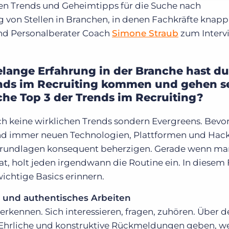
en Trends und Geheimtipps für die Suche nach
 von Stellen in Branchen, in denen Fachkräfte knapp 
und Personalberater Coach
Simone Straub
zum Interv
elange Erfahrung in der Branche hast du
ends im Recruiting kommen und gehen s
che Top 3 der Trends im Recruiting?
ch keine wirklichen Trends sondern Evergreens. Bevor
und immer neuen Technologien, Plattformen und Hac
e Grundlagen konsequent beherzigen. Gerade wenn ma
at, holt jeden irgendwann die Routine ein. In diesem F
ichtige Basics erinnern.
s und authentisches Arbeiten
rkennen. Sich interessieren, fragen, zuhören. Über d
Ehrliche und konstruktive Rückmeldungen geben, w