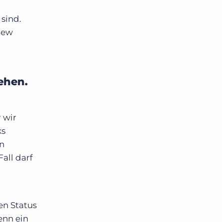
sind.
iew
ehen.
 wir
ks
n
all darf
en Status
enn ein