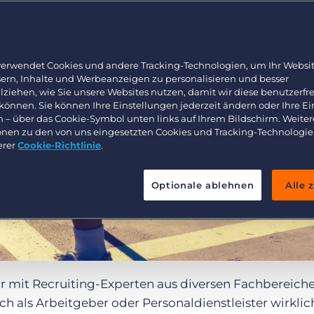
Arbeitnehmerüberlassung und Interimslösungen
Bullhorn Learning
Healthcare
Ressourcen für Entwickler
Executive search
verwendet Cookies und andere Tracking-Technologien, um Ihr Websit
sern, Inhalte und Werbeanzeigen zu personalisieren und besser
lziehen, wie Sie unsere Websites nutzen, damit wir diese benutzerfr
 können. Sie können Ihre Einstellungen jederzeit ändern oder Ihre E
n – über das Cookie-Symbol unten links auf Ihrem Bildschirm. Weiter
onen zu den von uns eingesetzten Cookies und Tracking-Technologie
erer
Cookie-Richtlinie
.
Optionale ablehnen
Alle 
wir mit Recruiting-Experten aus diversen Fachbereiche
ch als Arbeitgeber oder Personaldienstleister wirklic