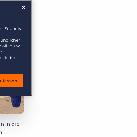
e-Erlebnis
eundlicher
inwilligung
e
n finden
zulassen
n in die
h