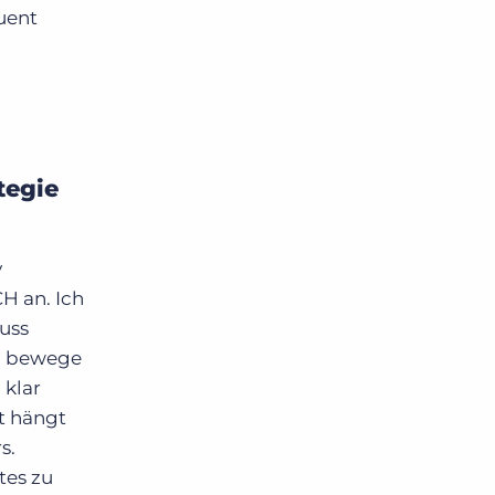
uent
tegie
v
H an. Ich
uss
ch bewege
 klar
t hängt
s.
tes zu