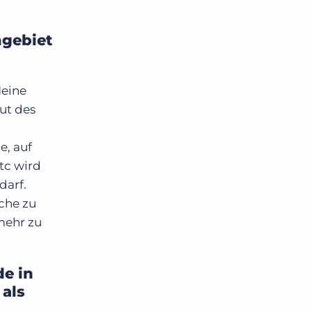
hgebiet
Meine
ut des
e, auf
tc wird
darf.
che zu
mehr zu
e in
 als