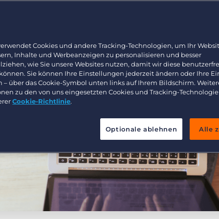
Arbeitnehmerüberlassung und Interimslösungen
Bullhorn Learning
Healthcare
Ressourcen für Entwickler
Executive search
verwendet Cookies und andere Tracking-Technologien, um Ihr Websit
sern, Inhalte und Werbeanzeigen zu personalisieren und besser
lziehen, wie Sie unsere Websites nutzen, damit wir diese benutzerfr
 können. Sie können Ihre Einstellungen jederzeit ändern oder Ihre E
n – über das Cookie-Symbol unten links auf Ihrem Bildschirm. Weiter
onen zu den von uns eingesetzten Cookies und Tracking-Technologie
erer
Cookie-Richtlinie
.
Optionale ablehnen
Alle 