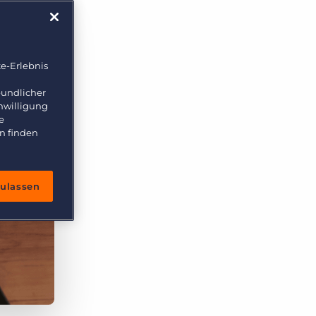
e-Erlebnis
eundlicher
inwilligung
e
n finden
zulassen