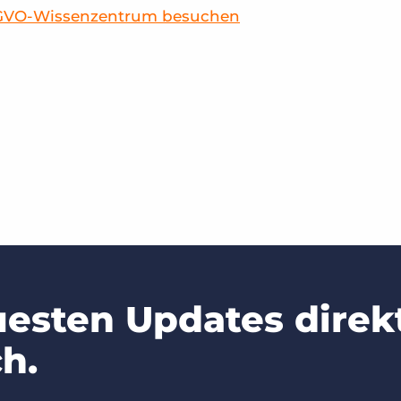
VO-Wissenzentrum besuchen
uesten Updates direk
h.