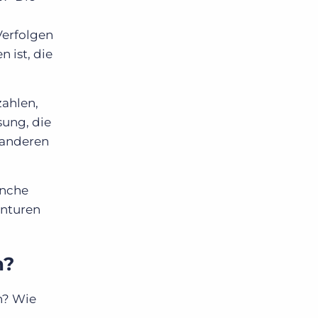
Verfolgen
 ist, die
zahlen,
sung, die
 anderen
anche
enturen
n?
n? Wie