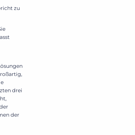
richt zu
Sie
asst
-Lösungen
roßartig,
ie
zten drei
ht,
 der
hmen der