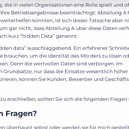
, die in vielen Organisationen eine Rolle spielt und o
 Ihre Betriebsergebnisse beeinträchtigt: Abteilung A 
eiterhelfen könnten, ist sich dieser Tatsache aber n
m gar nicht, dass Abteilung A über diese Daten verf
ch kurz “hidden Data” genannt.
idden data” ausschlaggebend. Ein erfahrener Schreib
e brauchen, um die Identität des Mörders zu lösen od
n. Denn die wertvollen Daten sind verborgen.
Im
n Grundsätze, nur dass die Einsätze wesentlich höher 
norieren, können Sie Kunden, Bewerber und Geschäft
u erschließen, sollten Sie sich die folgenden Fragen s
en Fragen?
agen überhaupt selbst oder werden sie für mich gestel