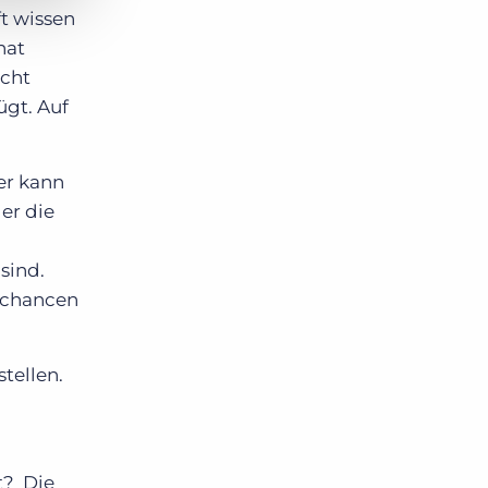
ft wissen
hat
icht
ügt. Auf
er kann
er die
sind.
schancen
tellen.
lt? Die