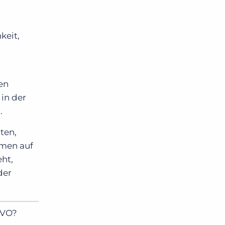
keit,
en
 in der
.
ten,
hmen auf
ht,
der
GVO?