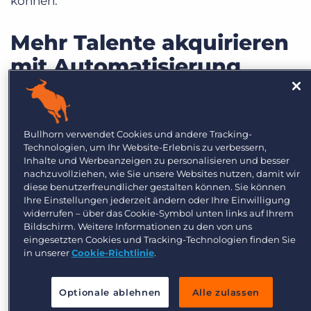
können.
Mehr Talente akquirieren
mit Automatisierung
Wie viele Namen würden Ihnen einfallen, wenn
Sie alle Ihnen bekannte Kandidatinnen und
Bullhorn verwendet Cookies und andere Tracking-
Kandidaten nennen sollten, die aktuell eine Stelle
Technologien, um Ihr Website-Erlebnis zu verbessern,
als Software-Ingenieur oder Software-
Inhalte und Werbeanzeigen zu personalisieren und besser
nachzuvollziehen, wie Sie unsere Websites nutzen, damit wir
Ingenieurin suchen? Wahrscheinlich würden
diese benutzerfreundlicher gestalten können. Sie können
Ihnen ein paar einfallen – aber bei Weitem nicht
Ihre Einstellungen jederzeit ändern oder Ihre Einwilligung
widerrufen – über das Cookie-Symbol unten links auf Ihrem
alle, die Sie schon einmal im
Bildschirm. Weitere Informationen zu den von uns
Vorstellungsgespräch kennengelernt haben oder
eingesetzten Cookies und Tracking-Technologien finden Sie
in unserer
Cookie-Richtlinie
.
die am Markt gerade verfügbar sind.
Würden Sie nun ein Stellenangebot mit Ihren
Optionale ablehnen
Alle zulassen
bestehenden Kontakten teilen, könnten Sie Ihren