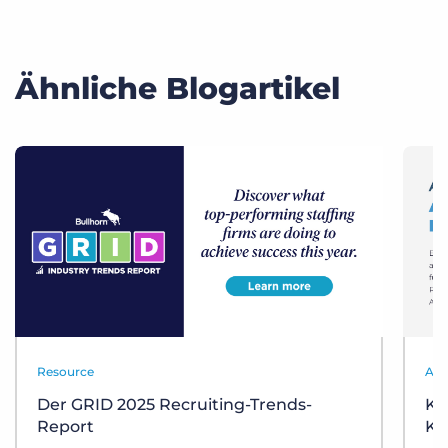
Ähnliche Blogartikel
Resource
Aut
Der GRID 2025 Recruiting-Trends-
KI
Report
Ka