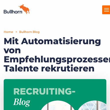
Home
Produkte
Bullhorn Blog
Mit Automatisierung
Preise
von
Ressourcen
Empfehlungsprozesse
Marktplatz
Talente rekrutieren
Unternehmen