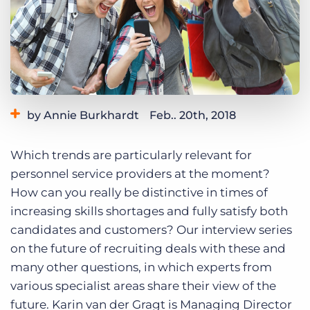
Login
Demo anfragen
by Annie Burkhardt
Feb.. 20th, 2018
Category:
Industry Trends & Insights
Which trends are particularly relevant for
personnel service providers at the moment?
How can you really be distinctive in times of
increasing skills shortages and fully satisfy both
candidates and customers?
Our interview series
on the future of recruiting deals with these and
many other questions, in which experts from
various specialist areas share their view of the
future.
Karin van der Gragt is Managing Director