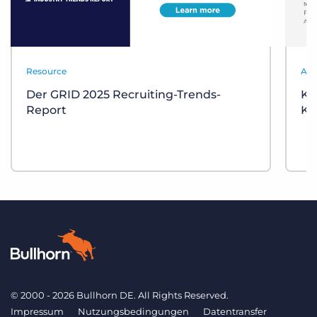
Resource
Aut
Der GRID 2025 Recruiting-Trends-
KI
Report
Ka
© 2000 - 2026 Bullhorn DE. All Rights Reserved.
Impressum
Nutzungsbedingungen
Datentransfer