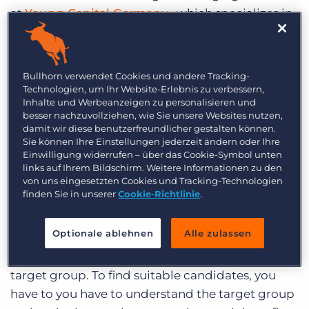
at
Young Capital Germany
, which specializes in
the placement of students, graduates and young
professionals.
In the interview, she shares her
insider tips to reach the youngest generation on
Bullhorn verwendet Cookies und andere Tracking-
the job market.
Technologien, um Ihr Website-Erlebnis zu verbessern,
Inhalte und Werbeanzeigen zu personalisieren und
besser nachzuvollziehen, wie Sie unsere Websites nutzen,
Which topics do you think will play a
damit wir diese benutzerfreundlicher gestalten können.
central role in the coming year?
Sie können Ihre Einstellungen jederzeit ändern oder Ihre
Einwilligung widerrufen – über das Cookie-Symbol unten
# 1 Understand Generation Z
links auf Ihrem Bildschirm. Weitere Informationen zu den
von uns eingesetzten Cookies und Tracking-Technologien
finden Sie in unserer
Cookie-Richtlinie
.
“
A new generation is entering the job market,
Generation Z, and therefore the direction of
Optionale ablehnen
Alle zulassen
recruitment has to change. We no longer target
millennials, we have to analyze and reach a new
target group. To find suitable candidates, you
have to you have to understand the target group