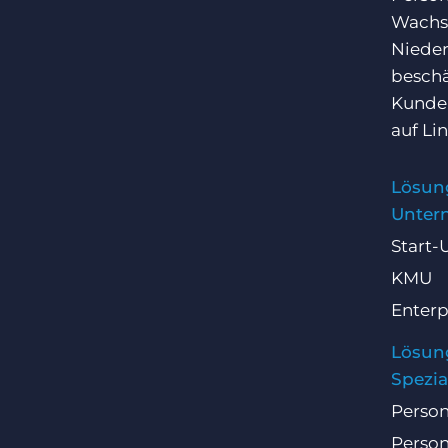
Wachst
Nieder
beschä
Kunden
auf
Li
Lösun
Unter
Start-
KMU
Enterp
Lösun
Spezia
Person
Person