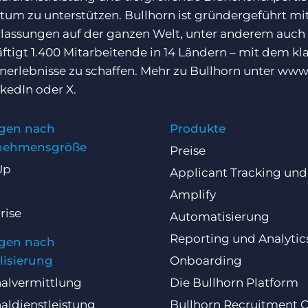
um zu unterstützen. Bullhorn ist gründergeführt mit
lassungen auf der ganzen Welt, unter anderem auch
ftigt 1.400 Mitarbeitende in 14 Ländern – mit dem k
erlebnisse zu schaffen. Mehr zu Bullhorn unter
www.
nkedIn
oder
X
.
gen nach
Produkte
nehmensgröße
Preise
Up
Applicant Tracking un
Amplify
rise
Automatisierung
Reporting und Analytic
gen nach
lisierung
Onboarding
alvermittlung
Die Bullhorn Platform
aldienstleistung
Bullhorn Recruitment 