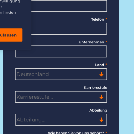
inwilligung
e
n finden
Telefon
*
zulassen
Unternehmen
*
Land
*
Karrierestufe
Abteilung
Wie haben Sie von uns gehört?
*