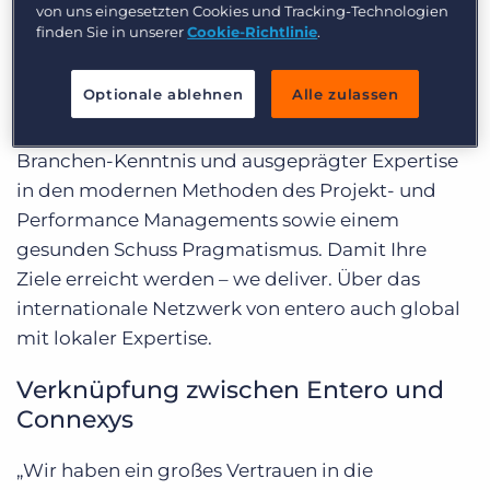
Login
von uns eingesetzten Cookies und Tracking-Technologien
vielfach auf Basis der Kernkompetenzen SAP und
finden Sie in unserer
Cookie-Richtlinie
.
Salesforce. Der Fokus liegt in der
Fertigungsindustrie – vom ambitionierten
Optionale ablehnen
Alle zulassen
Mittelstand bis zum DAX-notierten Konzern. Bei
entero arbeiten erfahrene Fachleute mit breiter
Branchen-Kenntnis und ausgeprägter Expertise
in den modernen Methoden des Projekt- und
Performance Managements sowie einem
gesunden Schuss Pragmatismus. Damit Ihre
Ziele erreicht werden – we deliver. Über das
internationale Netzwerk von entero auch global
mit lokaler Expertise.
Verknüpfung zwischen Entero und
Connexys
„Wir haben ein großes Vertrauen in die