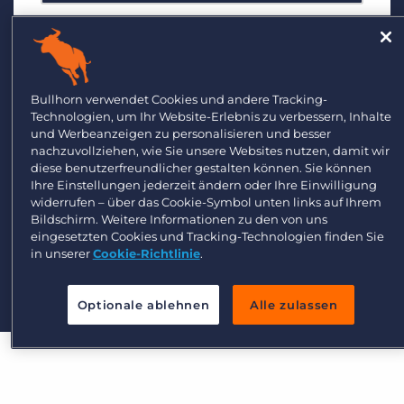
*
Ich stimme der Bullhorn
Datenschutzrichtlinie
zu
Bullhorn verwendet Cookies und andere Tracking-
und bestätige, dass Bullhorn meine
personenbezogenen Daten zur Bereitstellung des
Technologien, um Ihr Website-Erlebnis zu verbessern, Inhalte
angeforderten Dienstes verarbeiten und speichern
und Werbeanzeigen zu personalisieren und besser
darf. Ich bin damit einverstanden, dass Bullhorn mir
relevante Branchenneuigkeiten, Einblicke und
nachzuvollziehen, wie Sie unsere Websites nutzen, damit wir
Mitteilungen zusendet. Ich kann mich jederzeit
diese benutzerfreundlicher gestalten können. Sie können
abmelden.
Ihre Einstellungen jederzeit ändern oder Ihre Einwilligung
widerrufen – über das Cookie-Symbol unten links auf Ihrem
Bildschirm. Weitere Informationen zu den von uns
Senden
eingesetzten Cookies und Tracking-Technologien finden Sie
in unserer
Cookie-Richtlinie
.
Optionale ablehnen
Alle zulassen