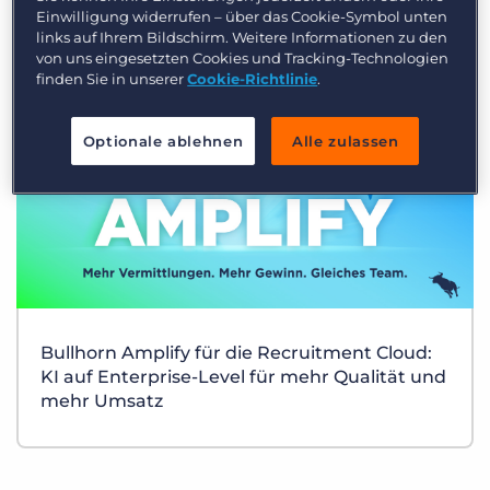
Einwilligung widerrufen – über das Cookie-Symbol unten
links auf Ihrem Bildschirm. Weitere Informationen zu den
von uns eingesetzten Cookies und Tracking-Technologien
finden Sie in unserer
Cookie-Richtlinie
.
Optionale ablehnen
Alle zulassen
Bullhorn Amplify für die Recruitment Cloud:
KI auf Enterprise-Level für mehr Qualität und
mehr Umsatz