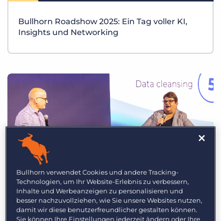
Login
Demo anfragen
Bullhorn Roadshow 2025: Ein Tag voller KI,
Insights und Networking
Bullhorn verwendet Cookies und andere Tracking-
Technologien, um Ihr Website-Erlebnis zu verbessern,
Inhalte und Werbeanzeigen zu personalisieren und
Mit sauberen Daten bessere Ergebnisse
besser nachzuvollziehen, wie Sie unsere Websites nutzen,
damit wir diese benutzerfreundlicher gestalten können.
erzielen
Sie können Ihre Einstellungen jederzeit ändern oder Ihre