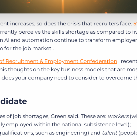
t increases, so does the crisis that recruiters face.
5
rrently perceive the skills shortage as compared to fi
n AI and automation continue to transform employers‘
 for the job market .
 of Recruitment & Employment Confederation
, recen
his thoughts on the key business models that are most
 does your company need to consider to overcome th
ndidate
es of job shortages, Green said.
These are:
workers
(w
lly employed within the national subsistence level);
qualifications, such as engineering) and
talent
(peopl