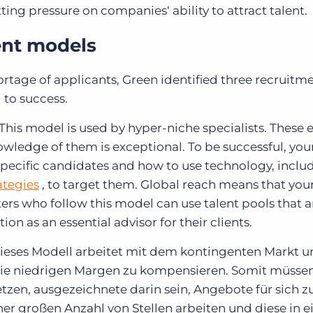
ing pressure on companies‘ ability to attract talent.
ent models
rtage of applicants, Green identified three recruitm
 to success.
This model is used by hyper-niche specialists.
These 
owledge of them is exceptional.
To be successful, yo
specific candidates and how to use technology, inclu
ategies
, to target them.
Global reach means that you
ers who follow this model can use talent pools that a
ition as an essential advisor for their clients.
eses Modell arbeitet mit dem kontingenten Markt un
e niedrigen Margen zu kompensieren.
Somit müsse
tzen, ausgezeichnete darin sein, Angebote für sich z
er großen Anzahl von Stellen arbeiten und diese in 