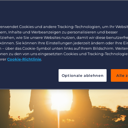
 überwinden
Arbeitnehmerüberlassung und Interimslösungen
Bullhorn Learning
Healthcare
Ressourcen für Entwickler
Executive search
verwendet Cookies und andere Tracking-Technologien, um Ihr Websit
sern, Inhalte und Werbeanzeigen zu personalisieren und besser
lziehen, wie Sie unsere Websites nutzen, damit wir diese benutzerfr
 können. Sie können Ihre Einstellungen jederzeit ändern oder Ihre E
n – über das Cookie-Symbol unten links auf Ihrem Bildschirm. Weiter
onen zu den von uns eingesetzten Cookies und Tracking-Technologie
erer
Cookie-Richtlinie
.
Optionale ablehnen
Alle 