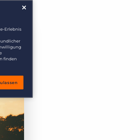
e-Erlebnis
eundlicher
inwilligung
e
n finden
zulassen