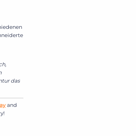
n
chiedenen
hneiderte
ch,
n
ntur das
ay
and
y!