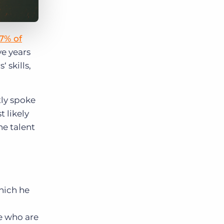
7% of
ve years
 skills,
tly spoke
 likely
e talent
hich he
e who are