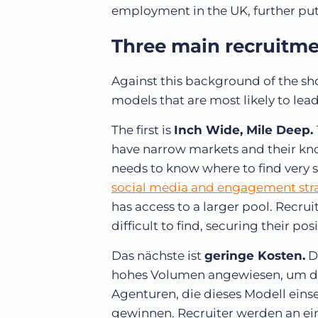
employment in the UK, further putt
Three main recruitm
Against this background of the sho
models that are most likely to lead
The first is
Inch Wide, Mile Deep.
have narrow markets and their kn
needs to know where to find very 
social media and engagement str
has access to a larger pool.
Recruit
difficult to find, securing their pos
Das nächste ist
geringe Kosten.
Di
hohes Volumen angewiesen, um di
Agenturen, die dieses Modell einse
gewinnen. Recruiter werden an ein