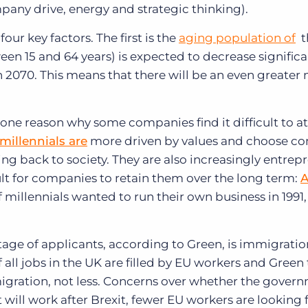
pany drive, energy and strategic thinking).
four key factors.
The first is the
aging population of
t
en 15 and 64 years) is expected to decrease significa
in 2070.
This means that there will be an even greater 
 one reason why some companies find it difficult to at
millennials are
more driven by values ​​and choose c
ing back to society.
They are also increasingly entrepr
ult for companies to retain them over the long term:
 millennials wanted to run their own business in 1991,
rtage of applicants, according to Green, is immigratio
f all jobs in the UK are filled by EU workers and Green
gration, not less.
Concerns over whether the govern
will work after Brexit, fewer EU workers are looking 