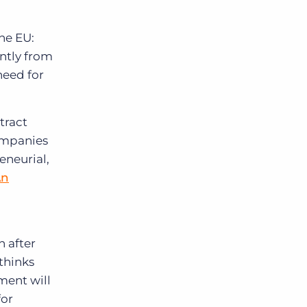
he EU:
ntly from
need for
tract
ompanies
eneurial,
An
n after
 thinks
ment will
for