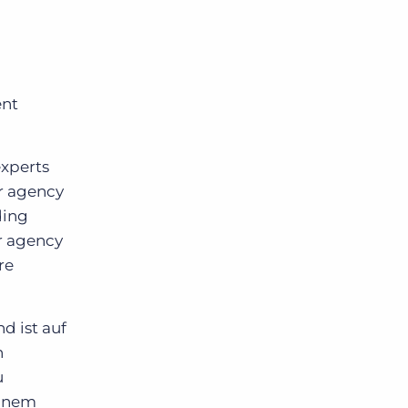
ent
experts
ur agency
ding
r agency
re
d ist auf
n
u
einem