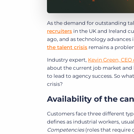
As the demand for outstanding talen
recruiters
in the UK and Ireland cu
ago, and as technology advances i
the talent crisis
remains a problem
Industry expert,
Kevin Green, CEO
about the current job market and 
to lead to agency success.
So what
crisis?
Availability of the ca
Customers face three different typ
defines as industrial workers, usua
Competencies
(roles that require 