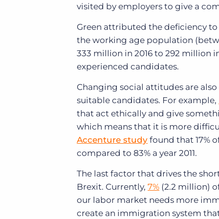
visited by employers to give a com
Green attributed the deficiency to 
the working age population (betwe
333 million in 2016 to 292 million 
experienced candidates.
Changing social attitudes are also
suitable candidates.
For example,
that act ethically and give someth
which means that it is more diffic
Accenture study
found that 17% of
compared to 83% a year 2011.
The last factor that drives the sho
Brexit.
Currently,
7%
(2.2 million) o
our labor market needs more immi
create an immigration system that 