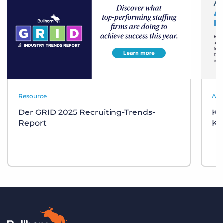
Resource
Aut
Der GRID 2025 Recruiting-Trends-
KI
Report
Ka