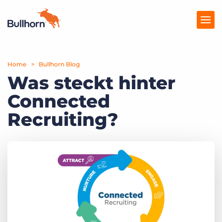
Home
Produkte
Bullhorn Blog
Was steckt hinter
Preise
Connected
Ressourcen
Recruiting?
Marktplatz
Unternehmen