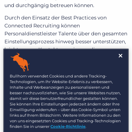
und durchgängig betreuen können.
Durch den Einsatz der Best Practices von
Connected Recruiting können
Personaldienstleister Talente über den gesamten
Einstellungsprozess hinweg besser unterstützen,
leichter neue Kontakte gewinnen, die
Wiederbesetzungsquote erhöhen und die
Kosten für die Bewerberakquise senken. Mit
Connected Recruiting können Sie viel Zeit
Bullhorn verwendet Cookies und andere Tracking-
sparen, da manuelle Aufgaben wegfallen und die
Technologien, um Ihr Website-Erlebnis zu verbessern,
Inhalte und Werbeanzeigen zu personalisieren und
Kandidatenpflege auf der Basis von Daten
besser nachzuvollziehen, wie Sie unsere Websites nutzen,
optimiert wird.
damit wir diese benutzerfreundlicher gestalten können.
Sie können Ihre Einstellungen jederzeit ändern oder Ihre
Im Kern des neuen Ansatzes steckt aber noch
Einwilligung widerrufen – über das Cookie-Symbol unten
links auf Ihrem Bildschirm. Weitere Informationen zu den
mehr: Bei der
Engage Boston 2022
brachte es
von uns eingesetzten Cookies und Tracking-Technologien
Gordon Burnes, CMO bei Bullhorn, auf den
finden Sie in unserer
Cookie-Richtlinie
.