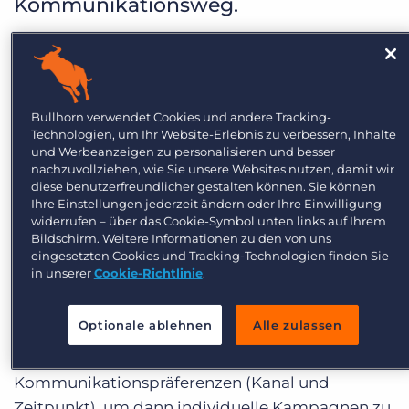
Kommunikationsweg.
Die folgenden Beispiele zeigen, wie
Ihr Team Beziehungen stärken und
so mehr Vermittlungen erreichen
Bullhorn verwendet Cookies und andere Tracking-
kann.
Technologien, um Ihr Website-Erlebnis zu verbessern, Inhalte
und Werbeanzeigen zu personalisieren und besser
Engage – Bisher
nachzuvollziehen, wie Sie unsere Websites nutzen, damit wir
diese benutzerfreundlicher gestalten können. Sie können
Ihre Einstellungen jederzeit ändern oder Ihre Einwilligung
Aussand von Massen-E-Mails und Nachrichten an
widerrufen – über das Cookie-Symbol unten links auf Ihrem
Bildschirm. Weitere Informationen zu den von uns
alle Kontakte in Ihrer Datenbank.
eingesetzten Cookies und Tracking-Technologien finden Sie
in unserer
Cookie-Richtlinie
.
Engage – Künftig
Optionale ablehnen
Alle zulassen
Befragen der Kandidat:innen nach deren
Kommunikationspräferenzen (Kanal und
Zeitpunkt), um dann individuelle Kampagnen zu