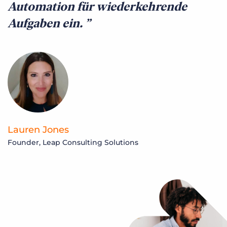
Automation für wiederkehrende
b
Aufgaben ein.
P
Lauren Jones
N
Founder, Leap Consulting Solutions
F