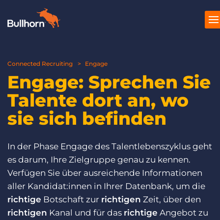
Connected Recruiting
Produkte
Engage
Engage: Sprechen Sie
Preise
Talente dort an, wo
Ressourcen
sie sich befinden
Marktplatz
In der Phase Engage des Talentlebenszyklus geht
Unternehmen
es darum, Ihre Zielgruppe genau zu kennen.
Verfügen Sie über ausreichende Informationen
aller Kandidat:innen in Ihrer Datenbank, um die
richtige
Botschaft zur
richtigen
Zeit, über den
richtigen
Kanal und für das
richtige
Angebot zu