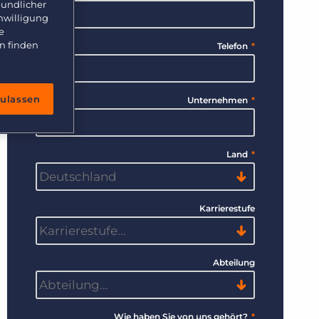
eundlicher
inwilligung
e
n finden
Telefon
*
zulassen
Unternehmen
*
Land
*
Karrierestufe
Abteilung
Wie haben Sie von uns gehört?
*