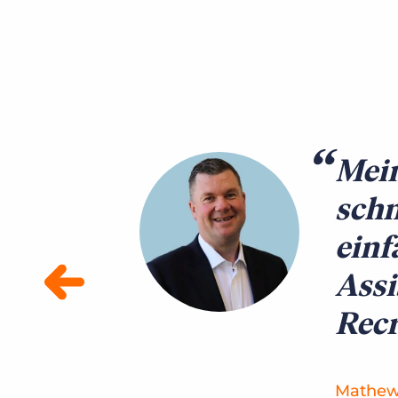
z des AI
Mein
nur einem
schn
einf
Assi
Recr
Mathew