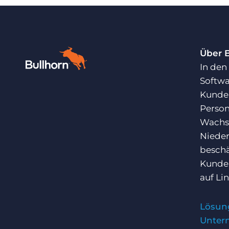
Über 
In den
Softwa
Kunden
Person
Wachst
Nieder
beschä
Kunden
auf
Li
Lösun
Unter