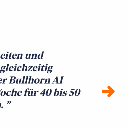
rbeiten und
gleichzeitig
r Bullhorn AI
oche für 40 bis 50
m.