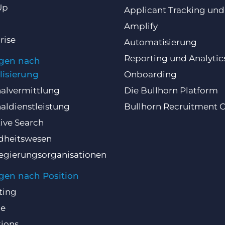
Up
Applicant Tracking un
Amplify
rise
Automatisierung
Reporting und Analytic
gen nach
lisierung
Onboarding
alvermittlung
Die Bullhorn Platform
aldienstleistung
Bullhorn Recruitment 
ive Search
dheitswesen
egierungsorganisationen
gen nach Position
ting
ce
ions