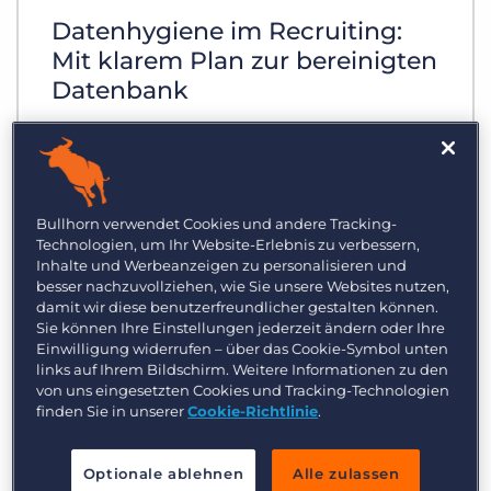
Datenhygiene im Recruiting:
Mit klarem Plan zur bereinigten
Datenbank
Die Betreffzeile Ihrer E-Mail an
Bewerbende vermittelt einen
entscheidenden ersten Eindruck. Lesen
Bullhorn verwendet Cookies und andere Tracking-
Sie diese fünf Tipps, wie Sie effektive
Technologien, um Ihr Website-Erlebnis zu verbessern,
Personal- und Recruiting-Mails schreiben
Inhalte und Werbeanzeigen zu personalisieren und
besser nachzuvollziehen, wie Sie unsere Websites nutzen,
können.
damit wir diese benutzerfreundlicher gestalten können.
Sie können Ihre Einstellungen jederzeit ändern oder Ihre
Einwilligung widerrufen – über das Cookie-Symbol unten
links auf Ihrem Bildschirm. Weitere Informationen zu den
von uns eingesetzten Cookies und Tracking-Technologien
finden Sie in unserer
Cookie-Richtlinie
.
Optionale ablehnen
Alle zulassen