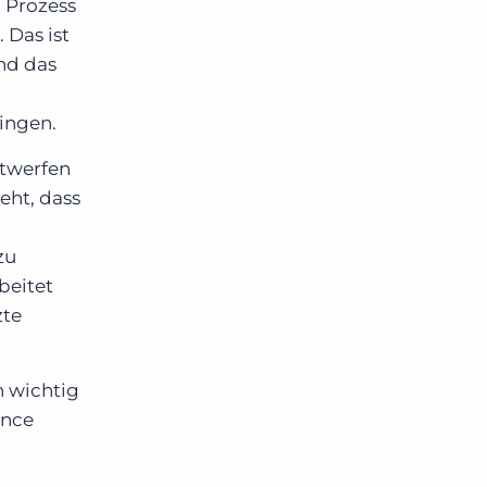
 Prozess
 Das ist
nd das
ringen.
ntwerfen
eht, dass
zu
beitet
zte
n wichtig
ience