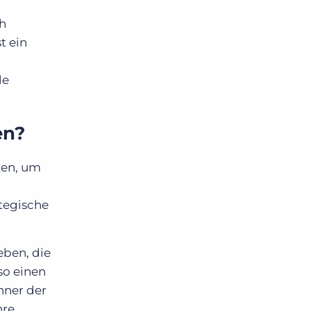
ch
t ein
le
en?
ren, um
tegische
eben, die
so einen
nner der
hre