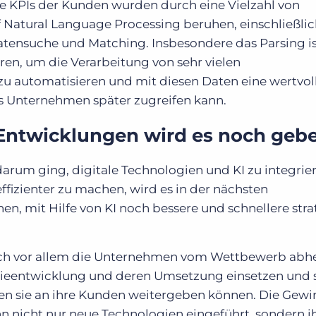
ie KPIs der Kunden wurden durch eine Vielzahl von
f Natural Language Processing beruhen, einschließli
atensuche und Matching. Insbesondere das Parsing is
uren, um die Verarbeitung von sehr vielen
u automatisieren und mit diesen Daten eine wertvol
as Unternehmen später zugreifen kann.
Entwicklungen wird es noch geb
darum ging, digitale Technologien und KI zu integrie
effizienter zu machen, wird es in der nächsten
, mit Hilfe von KI noch bessere und schnellere stra
sich vor allem die Unternehmen vom Wettbewerb abh
tegieentwicklung und deren Umsetzung einsetzen und 
den sie an ihre Kunden weitergeben können. Die Gewi
nicht nur neue Technologien eingeführt, sondern i