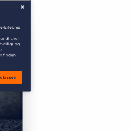
e-Erlebnis
eundlicher
inwilligung
e
n finden
zulassen