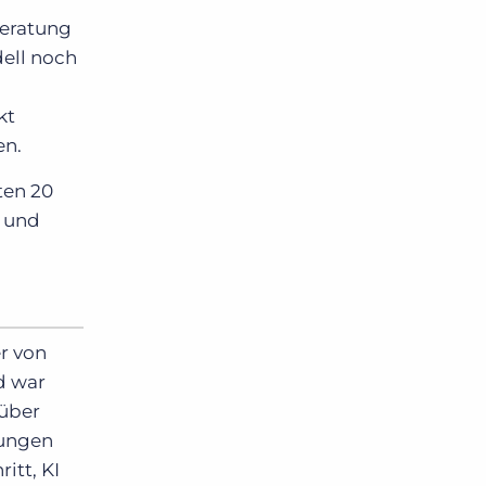
Beratung
dell noch
kt
en.
ten 20
n und
er von
d war
 über
tungen
itt, KI