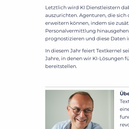
Letztlich wird KI Dienstleistern d
auszurichten. Agenturen, die sich
erweitern können, indem sie zusätz
Personalvermittlung hinausgehen
prognostizieren und diese Daten in
In diesem Jahr feiert Textkernel s
Jahre, in denen wir KI-Lösungen f
bereitstellen.
Übe
Tex
ein
fun
rev