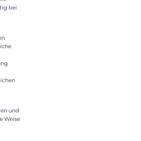
tig bei
en
liche
n
ung
lichen
ren und
se Weise