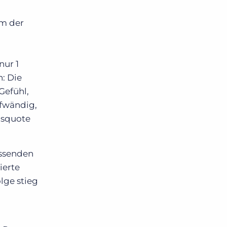
em der
nur 1
: Die
Gefühl,
ufwändig,
gsquote
assenden
ierte
lge stieg