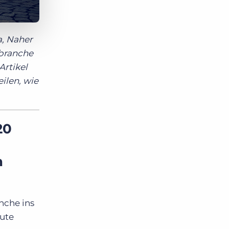
a, Naher
sbranche
Artikel
eilen, wie
20
n
anche ins
eute