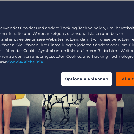
Ausblick
Arbeitnehmerüberlassung und Interimslösungen
Bullhorn Learning
Healthcare
Ressourcen für Entwickler
Executive search
verwendet Cookies und andere Tracking-Technologien, um Ihr Websit
sern, Inhalte und Werbeanzeigen zu personalisieren und besser
lziehen, wie Sie unsere Websites nutzen, damit wir diese benutzerfr
 können. Sie können Ihre Einstellungen jederzeit ändern oder Ihre E
n – über das Cookie-Symbol unten links auf Ihrem Bildschirm. Weiter
onen zu den von uns eingesetzten Cookies und Tracking-Technologie
erer
Cookie-Richtlinie
.
Optionale ablehnen
Alle 