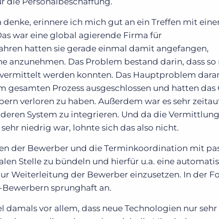
für die Personalbeschaffung.
denke, erinnere ich mich gut an ein Treffen mit ein
as war eine global agierende Firma für
Jahren hatten sie gerade einmal damit angefangen,
e anzunehmen. Das Problem bestand darin, dass so 
 vermittelt werden konnten. Das Hauptproblem daran
vom gesamten Prozess ausgeschlossen und hatten das 
ern verloren zu haben. Außerdem war es sehr zeita
deren System zu integrieren. Und da die Vermittlun
hr niedrig war, lohnte sich das also nicht.
ten der Bewerber und die Terminkoordination mit p
alen Stelle zu bündeln und hierfür u.a. eine automatis
zur Weiterleitung der Bewerber einzusetzen. In der Fo
e-Bewerbern sprunghaft an.
l damals vor allem, dass neue Technologien nur sehr