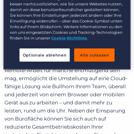
Remote-Arbeit steuern kann, insbesondere wenn
besser nachzuvollziehen, wie Sie unsere Websites nutzen,
es nicht gewohnt ist.
damit wir diese benutzerfreundlicher gestalten können.
Sie können Ihre Einstellungen jederzeit ändern oder Ihre
Einwilligung widerrufen – über das Cookie-Symbol unten
Zugang überall und jederzeit
links auf Ihrem Bildschirm. Weitere Informationen zu den
von uns eingesetzten Cookies und Tracking-Technologien
Wenn Ihr Team in alle vier Winde verstreut ist, ist
finden Sie in unserer
Cookie-Richtlinie
.
die Arbeit von einer einzigen Datenbank mit
einer einzigen Quelle der Information noch
Optionale ablehnen
Alle zulassen
entscheidender. Während der Umstieg auf
Remote-Arbeit für manche entmutigend sein
mag, ermöglicht die Umstellung auf eine Cloud-
fähige Lösung wie Bullhorn Ihrem Team, überall
und jederzeit von einem Browser oder mobilen
Gerät aus zu arbeiten – und damit mehr zu
leisten, rund um die Uhr. Neben der Einsparung
von Bürofläche können Sie sich auch auf
reduzierte Gesamtbetriebskosten Ihrer