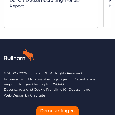
Der GRID 2025 Recruiting-Trends-
KI
Report
Ka
© 2000 - 2026 Bullhorn DE. All Rights Reserved.
Impressum
Nutzungsbedingungen
Datentransfer
Verpflichtungserklärung fur DSGVO
Datenschutz und Cookie Richtlinie für Deutschland
Web Design by
Gravitate
Demo anfragen