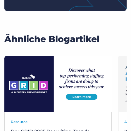
Ähnliche Blogartikel
Resource
Aut