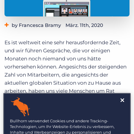
Login
Demo anfragen
by Francesca Bramy
März. 11th, 2020
Category:
Best Practises
Es ist weltweit eine sehr herausfordernde Zeit,
und wir führen Gespräche, die vor einigen
Monaten noch niemand von uns hätte
vorhersehen können. Angesichts der steigenden
Zahl von Mitarbeitern, die angesichts der
aktuellen globalen Situation von zu Hause aus
arbeiten, haben uns viele Menschen um Rat
gefragt, wie man die Produktivität in einem
abgelegenen Umfeld maximieren kann.
Vor diesem Hintergrund sind hier einige
Bullhorn verwendet Cookies und andere Tracking-
Technologien, um Ihr Website-Erlebnis zu verbessern,
Möglichkeiten aufgeführt, wie Ihr Team die
Inhalte und Werbeanzeigen zu personalisieren und