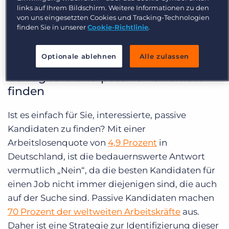
links auf Ihrem Bildschirm. Weitere Informationen zu den
meisten Personalvermittlungsbüros diesen
von uns eingesetzten Cookies und Tracking-Technologien
Leistungssprung noch vollziehen. Hier sind 5
finden Sie in unserer
Cookie-Richtlinie
.
Möglichkeiten, wie Ihr Unternehmen AI jetzt und
in naher Zukunft implementieren kann.
Optionale ablehnen
Alle zulassen
Verfügbare und passive Kandidaten
finden
Ist es einfach für Sie, interessierte, passive
Kandidaten zu finden? Mit einer
Arbeitslosenquote von
4,9 Prozent
in
Deutschland, ist die bedauernswerte Antwort
vermutlich „Nein“, da die besten Kandidaten für
einen Job nicht immer diejenigen sind, die auch
auf der Suche sind. Passive Kandidaten machen
70 Prozent der weltweiten Arbeitskräfte
aus.
Daher ist eine Strategie zur Identifizierung dieser