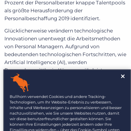
Prozent der Personalberater knappe Talentpools
als größte Herausforderung der
Personalbeschaffung 2019 identifiziert.
Glücklicherweise verändern technologische
Innovationen unentwegt die Arbeitsmethoden
von Personal Managern. Aufgrund von
bedeutenden technologischen Fortschritten, wie
Artificial Intelligence (AI), werden
Personalvermittler in Kürze gewährleisten
können, den/die perfekte/n Kandidaten/in für
jegliche Stelle zu finden. Und das ist nur eine der
zahlreichen Verwendungsmöglichkeiten von AI
Bullhorn verwendet Cookies und andere Tracking-
in der Personalvermittlungsbranche.
Technologien, um Ihr Website-Erlebnis zu verbessern,
Inhalte und Werbeanzeigen zu personalisieren und besser
nachzuvollziehen, wie Sie unsere Websites nutzen, damit
Zwar verwenden einige Firmen bereits frühe
wir diese benutzerfreundlicher gestalten können. Sie
Formen der AI zur Unterstützung ihrer
können Ihre Einstellungen jederzeit ändern oder Ihre
Unternehmensführung, dennoch müssen die
Einwilligung widerrufen – über das Cookie-Symbol unten