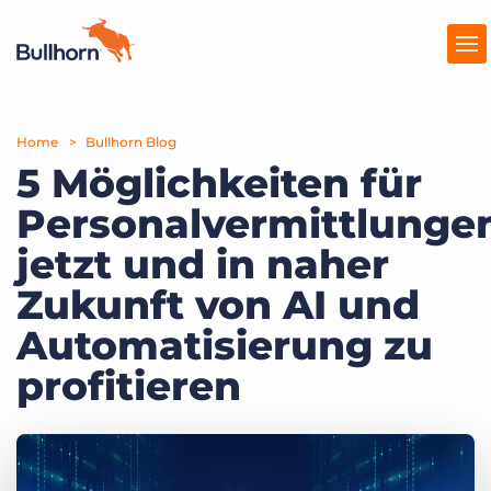
Home
Produkte
Bullhorn Blog
5 Möglichkeiten für
Preise
Personalvermittlunge
Ressourcen
jetzt und in naher
Marktplatz
Zukunft von AI und
Automatisierung zu
Unternehmen
profitieren