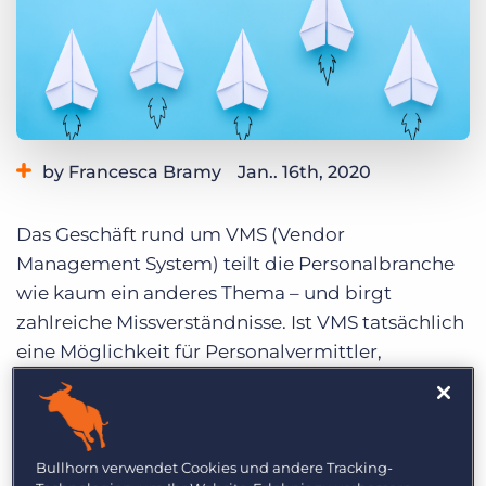
Login
Demo anfragen
by Francesca Bramy
Jan.. 16th, 2020
Category:
Industry Trends & Insights
Das Geschäft rund um VMS (Vendor
Management System) teilt die Personalbranche
wie kaum ein anderes Thema – und birgt
zahlreiche Missverständnisse. Ist VMS tatsächlich
eine Möglichkeit für Personalvermittler,
Wachstum zu realisieren, oder nur ein
notwendiges Übel, das eben zum Geschäft mit
großen Unternehmen gehört? Und kann es
überhaupt profitabel für Unternehmen sein? In
Bullhorn verwendet Cookies und andere Tracking-