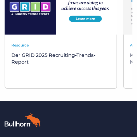
Resource
Aut
Der GRID 2025 Recruiting-Trends-
KI
Report
Ka