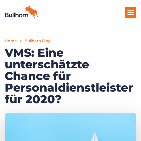
Home
Produkte
Bullhorn Blog
VMS: Eine
Preise
unterschätzte
Ressourcen
Chance für
Marktplatz
Personaldienstleister
für 2020?
Unternehmen