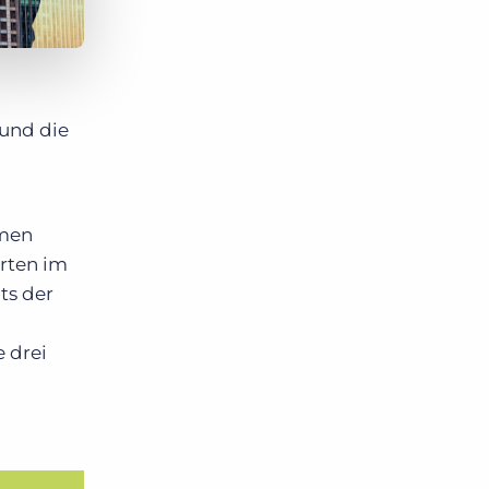
und die
hmen
arten im
ts der
 drei