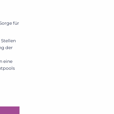
Sorge für
 Stellen
ng der
n eine
ntpools