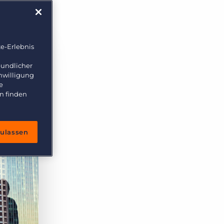
e-Erlebnis
eundlicher
inwilligung
e
n finden
zulassen