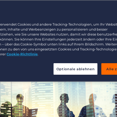
Arbeitnehmerüberlassung und Interimslösungen
Bullhorn Learning
Healthcare
Ressourcen für Entwickler
Executive search
verwendet Cookies und andere Tracking-Technologien, um Ihr Websit
sern, Inhalte und Werbeanzeigen zu personalisieren und besser
lziehen, wie Sie unsere Websites nutzen, damit wir diese benutzerfr
 können. Sie können Ihre Einstellungen jederzeit ändern oder Ihre E
n – über das Cookie-Symbol unten links auf Ihrem Bildschirm. Weiter
onen zu den von uns eingesetzten Cookies und Tracking-Technologie
erer
Cookie-Richtlinie
.
Optionale ablehnen
Alle 