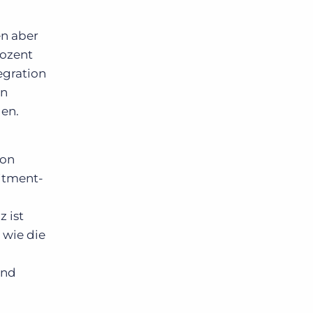
en aber
rozent
egration
en
den.
von
uitment-
 ist
 wie die
und