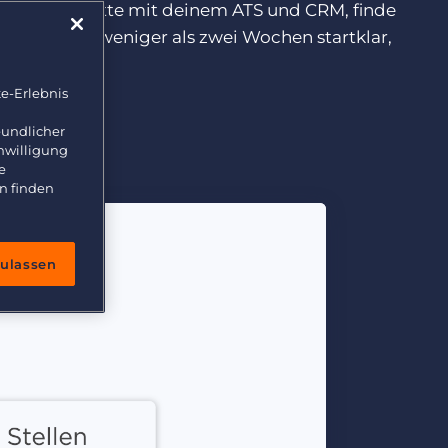
 Schritt. Chatte mit deinem ATS und CRM, finde
chseln. In weniger als zwei Wochen startklar,
e-Erlebnis
eundlicher
inwilligung
e
n finden
zulassen