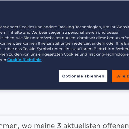
Arbeitnehmerüberlassung und Interimslösungen
r die Routineaufgaben ab und zeigt dir den nächsten
Bullhorn Learning
r neue Aufträge, ohne zwischen Tabs und Tools zu we
Healthcare
Ressourcen für Entwickler
auf einer Plattform, aus der du nie herauswächst.
Executive search
verwendet Cookies und andere Tracking-Technologien, um Ihr Websit
sern, Inhalte und Werbeanzeigen zu personalisieren und besser
lziehen, wie Sie unsere Websites nutzen, damit wir diese benutzerfr
Demo anfragen
Preise und Pakete ansehen
 können. Sie können Ihre Einstellungen jederzeit ändern oder Ihre E
n – über das Cookie-Symbol unten links auf Ihrem Bildschirm. Weiter
onen zu den von uns eingesetzten Cookies und Tracking-Technologie
erer
Cookie-Richtlinie
.
Optionale ablehnen
Alle 