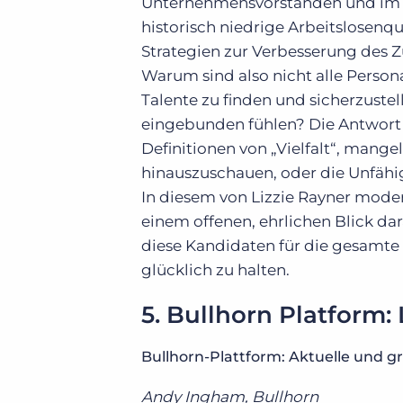
Unternehmensvorständen und im In
historisch niedrige Arbeitslosenq
Strategien zur Verbesserung des 
Warum sind also nicht alle Persona
Talente zu finden und sicherzustel
eingebunden fühlen? Die Antwort 
Definitionen von „Vielfalt“, mang
hinauszuschauen, oder die Unfähig
In diesem von Lizzie Rayner moder
einem offenen, ehrlichen Blick dara
diese Kandidaten für die gesamte 
glücklich zu halten.
5. Bullhorn Platform:
Bullhorn-Plattform: Aktuelle und g
Andy Ingham, Bullhorn