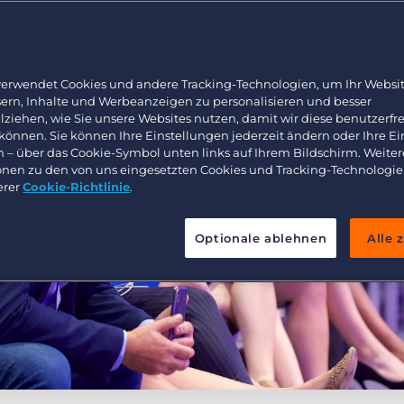
Arbeitnehmerüberlassung und Interimslösungen
Bullhorn Learning
Healthcare
Ressourcen für Entwickler
Executive search
verwendet Cookies und andere Tracking-Technologien, um Ihr Websit
sern, Inhalte und Werbeanzeigen zu personalisieren und besser
lziehen, wie Sie unsere Websites nutzen, damit wir diese benutzerfr
 können. Sie können Ihre Einstellungen jederzeit ändern oder Ihre E
n – über das Cookie-Symbol unten links auf Ihrem Bildschirm. Weiter
onen zu den von uns eingesetzten Cookies und Tracking-Technologie
erer
Cookie-Richtlinie
.
Optionale ablehnen
Alle 