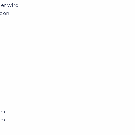
 er wird
 den
en
en