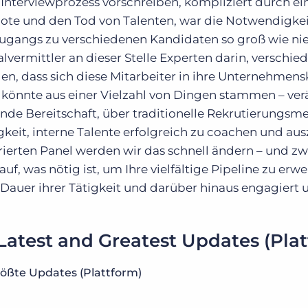
terviewprozess vorschreiben, kompliziert durch ei
uote und den Tod von Talenten, war die Notwendigke
Zugangs zu verschiedenen Kandidaten so groß wie nie
lvermittler an dieser Stelle Experten darin, verschie
len, dass sich diese Mitarbeiter in ihre Unternehmens
könnte aus einer Vielzahl von Dingen stammen – ver
elnde Bereitschaft, über traditionelle Rekrutierungs
keit, interne Talente erfolgreich zu coachen und aus
ierten Panel werden wir das schnell ändern – und zw
uf, was nötig ist, um Ihre vielfältige Pipeline zu erw
Dauer ihrer Tätigkeit und darüber hinaus engagiert 
 Latest and Greatest Updates (Pla
rößte Updates (Plattform)