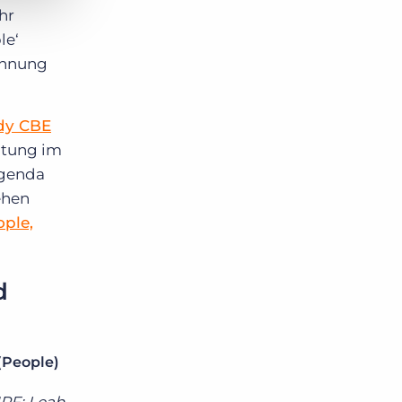
hr
le‘
winnung
dy CBE
altung im
Agenda
gehen
ople,
d
 (People)