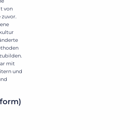
ne
it von
 zuvor.
dene
kultur
änderte
methoden
zubilden.
ar mit
eitern und
und
tform)