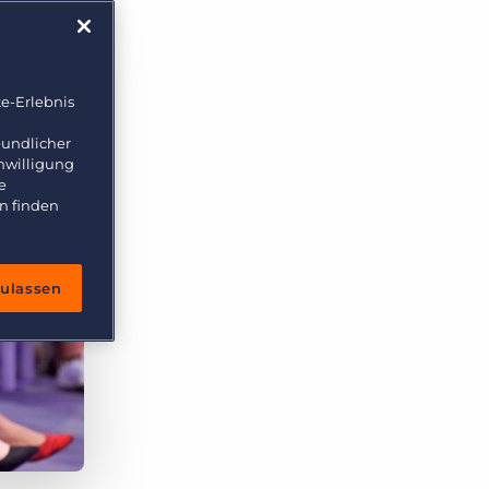
e-Erlebnis
eundlicher
inwilligung
e
n finden
zulassen