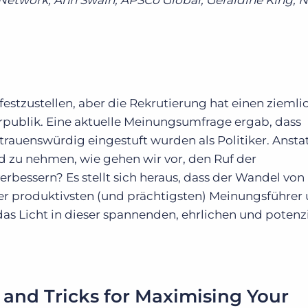
etwork; Ann Swain, APSCo Global; Geraldine King, N
festzustellen, aber die Rekrutierung hat einen ziemli
rpublik. Eine aktuelle Meinungsumfrage ergab, dass
trauenswürdig eingestuft wurden als Politiker. Ansta
nd zu nehmen, wie gehen wir vor, den Ruf der
rbessern? Es stellt sich heraus, dass der Wandel von
er produktivsten (und prächtigsten) Meinungsführer 
das Licht in dieser spannenden, ehrlichen und potenzi
s and Tricks for Maximising Your