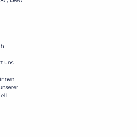
RF; Leah
ch
tt uns
 innen
unserer
ell