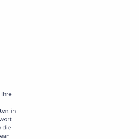
 Ihre
en, in
twort
 die
Sean