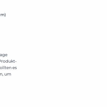
rm)
gage
Produkt-
ollten es
en, um