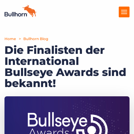
Home
Produkte
Bullhorn Blog
Die Finalisten der
Preise
International
Ressourcen
Bullseye Awards sind
Marktplatz
bekannt!
Unternehmen