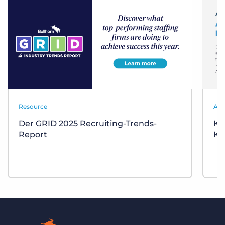
Resource
Aut
Der GRID 2025 Recruiting-Trends-
KI
Report
Ka