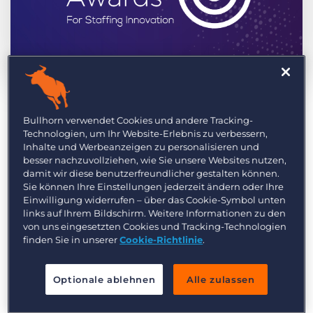
Login
Demo anfragen
by Annie Burkhardt
Aug.. 30th, 2018
Category:
Events
Staffing & Recruiting
Bullhorn verwendet Cookies und andere Tracking-
Recruiting- eine Branche in der
Technologien, um Ihr Website-Erlebnis zu verbessern,
wundervolles geleistet wird
Inhalte und Werbeanzeigen zu personalisieren und
besser nachzuvollziehen, wie Sie unsere Websites nutzen,
damit wir diese benutzerfreundlicher gestalten können.
Die Anerkennung von Innovation und
Sie können Ihre Einstellungen jederzeit ändern oder Ihre
herausragenden individuellen Leistungen ist
Einwilligung widerrufen – über das Cookie-Symbol unten
links auf Ihrem Bildschirm. Weitere Informationen zu den
unserer Branche recht schwierig. Es gibt viele
von uns eingesetzten Cookies und Tracking-Technologien
starke Konkurrenten, weshalb man regelmäßig
finden Sie in unserer
Cookie-Richtlinie
.
Listen von anerkannten Visionären aus der
Branche begegnet aber nur selten auf
Optionale ablehnen
Alle zulassen
traditionelle Preisverleihungen trifft, bei denen
zunächst eine Vorauswahl der Finalisten