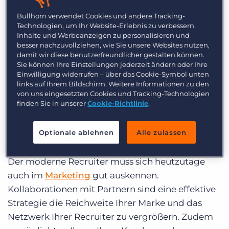
nach Erwartung nur noch weiter zunehmen.
Bullhorn verwendet Cookies und andere Tracking-
Technologien, um Ihr Website-Erlebnis zu verbessern,
Wie also, kann Ihre Agentur Wachstum auf
Inhalte und Werbeanzeigen zu personalisieren und
sowohl finanzieller als auch auf Mitarbeiterebene
besser nachzuvollziehen, wie Sie unsere Websites nutzen,
damit wir diese benutzerfreundlicher gestalten können.
erreichen? Inspiriert von diesem
Sie können Ihre Einstellungen jederzeit ändern oder Ihre
aufschlussreichen
Artikel
von Sonovate in
The
Einwilligung widerrufen – über das Cookie-Symbol unten
links auf Ihrem Bildschirm. Weitere Informationen zu den
Recruitment Network
sammeln wir hier einige
von uns eingesetzten Cookies und Tracking-Technologien
wichtige Tipps.
finden Sie in unserer
Cookie-Richtlinie
.
Marketing für Ihre Agentur
Optionale ablehnen
Alle zulassen
betreiben
Der moderne Recruiter muss sich heutzutage
auch im
Marketing
gut auskennen.
Kollaborationen mit Partnern sind eine effektive
Strategie die Reichweite Ihrer Marke und das
Netzwerk Ihrer Recruiter zu vergrößern. Zudem