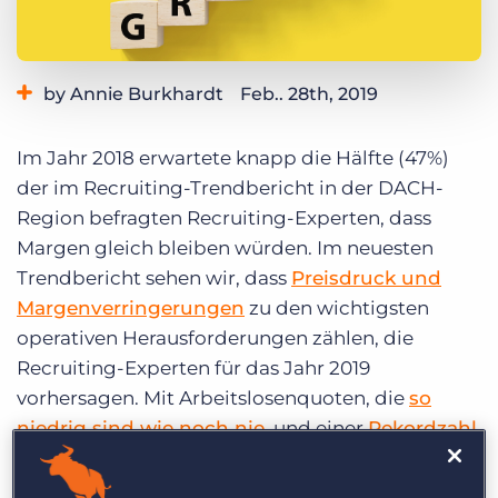
Login
Demo anfragen
by Annie Burkhardt
Feb.. 28th, 2019
Category:
Best Practises
Industry Trends & Insights
Im Jahr 2018 erwartete knapp die Hälfte (47%)
Tags:
bullhorn
Bullhorn CRM
customer experience
marketing
der im Recruiting-Trendbericht in der DACH-
recruitment
Recruitment Software
recruitment trends
Region befragten Recruiting-Experten, dass
social recruitment
trends
UK recruitment
Margen gleich bleiben würden. Im neuesten
Trendbericht sehen wir, dass
Preisdruck und
Margenverringerungen
zu den wichtigsten
operativen Herausforderungen zählen, die
Recruiting-Experten für das Jahr 2019
vorhersagen. Mit Arbeitslosenquoten, die
so
niedrig sind wie noch nie
, und einer
Rekordzahl
an neu gegründeten Personalagenturen im
vergangenen Jahr
, wird der Konkurrenzdruck