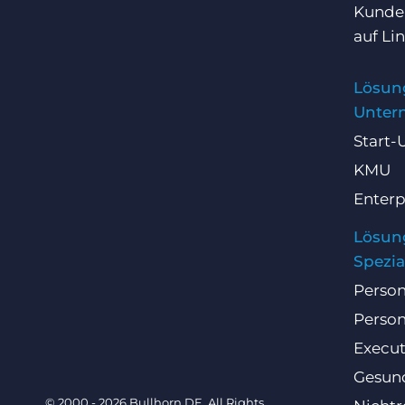
Kunden
auf
Li
Lösun
Unter
Start-
KMU
Enterp
Lösun
Spezia
Person
Person
Execut
Gesun
© 2000 - 2026 Bullhorn DE. All Rights