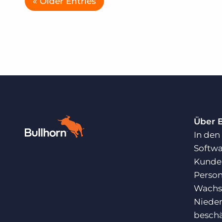
« Older Entries
Über 
In den
Softwa
Kunden
Person
Wachst
Nieder
beschä