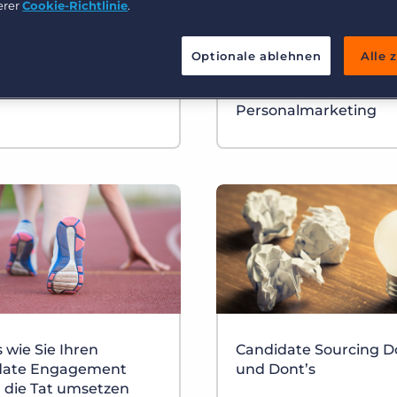
Arbeitnehmerüberlassung und Interimslösungen
erer
Cookie-Richtlinie
.
Bullhorn Learning
Healthcare
Ressourcen für Entwickler
ting nach
Recruiting nach
Optionale ablehnen
Alle 
Executive search
ttreten der DSGVO:
Inkrafttreten der DSG
 Sie “Hidden Data”
Effektives
Personalmarketing
s wie Sie Ihren
Candidate Sourcing D
date Engagement
und Dont’s
n die Tat umsetzen