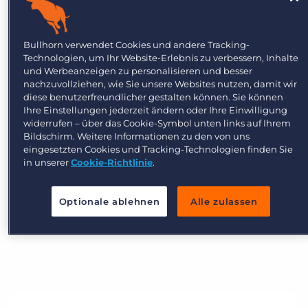
Content ohne SEO-Strategie erstellen.
Bullhorn verwendet Cookies und andere Tracking-
Technologien, um Ihr Website-Erlebnis zu verbessern, Inhalte
und Werbeanzeigen zu personalisieren und besser
Attract – Künftig
nachzuvollziehen, wie Sie unsere Websites nutzen, damit wir
diese benutzerfreundlicher gestalten können. Sie können
Ihre Einstellungen jederzeit ändern oder Ihre Einwilligung
Entwickeln Sie eine SEO-Strategie für Ihren
widerrufen – über das Cookie-Symbol unten links auf Ihrem
Content. Das erhöht die Chance, dass
Bildschirm. Weitere Informationen zu den von uns
eingesetzten Cookies und Tracking-Technologien finden Sie
Kandidat:innen auf Ihr Unternehmen
in unserer
Cookie-Richtlinie
.
aufmerksam werden.
Optionale ablehnen
Alle zulassen